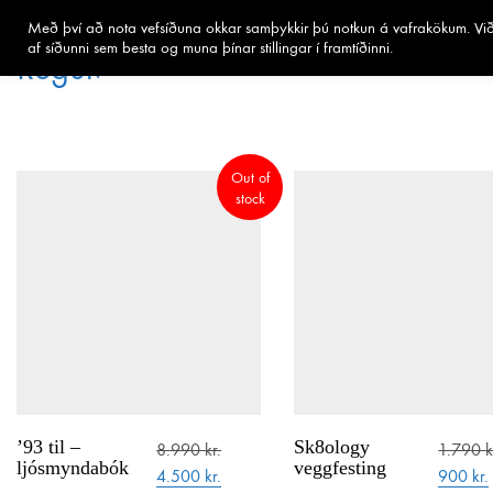
Með því að nota vefsíðuna okkar samþykkir þú notkun á vafrakökum. Við 
af síðunni sem besta og muna þínar stillingar í framtíðinni.
Out of
stock
Regular.is
’93 til –
Sk8ology
8.990
kr.
1.790
k
Regular ehf.
ljósmyndabók
veggfesting
Original
Current
Origina
4.500
kr.
900
kr.
kt. 451120-0500