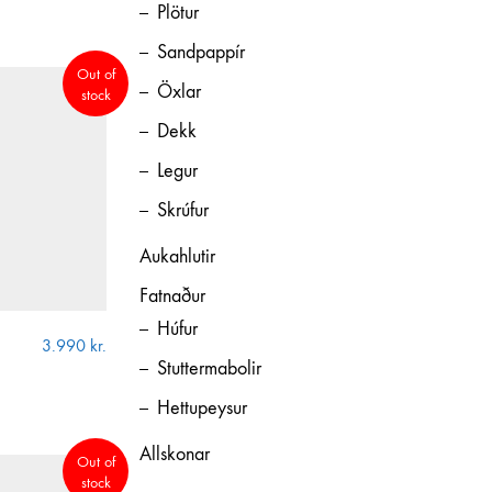
Plötur
Sandpappír
Out of
Öxlar
stock
Dekk
Legur
Skrúfur
Aukahlutir
Fatnaður
Húfur
3.990
kr.
Stuttermabolir
gamla!) hjólabrettaiðkendur um allt sem viðkemur
Hettupeysur
Allskonar
Out of
stock