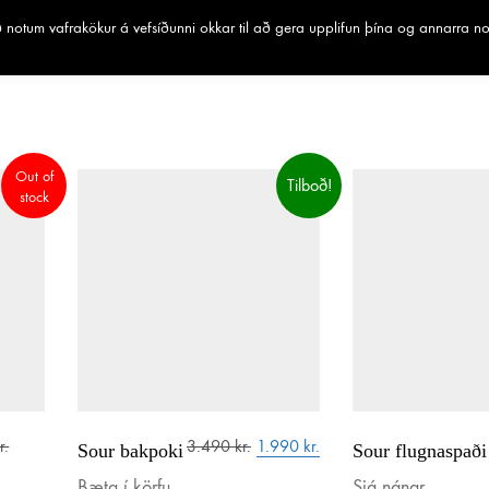
notum vafrakökur á vefsíðunni okkar til að gera upplifun þína og annarra n
Out of
Tilboð!
stock
Original
Current
r.
3.490
kr.
1.990
kr.
Sour bakpoki
Sour flugnaspaði
l
Current
price
price
Bæta í körfu
Sjá nánar