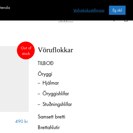
otenda
Vafrakökustillingar
Ég skil
Heim
Sjoppan
Fræðslan
Out of
Vöruflokkar
stock
TILBOÐ
Öryggi
Hjálmar
Öryggishlífar
Stuðningshlífar
Samsett bretti
490
kr.
Brettahlutir