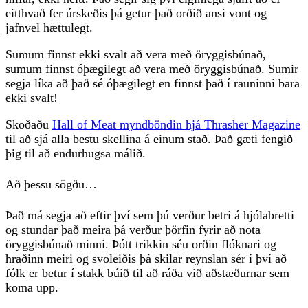
eitthvað fer úrskeðis þá getur það orðið ansi vont og
jafnvel hættulegt.
Sumum finnst ekki svalt að vera með öryggisbúnað,
sumum finnst óþægilegt að vera með öryggisbúnað. Sumir
segja líka að það sé óþægilegt en finnst það í rauninni bara
ekki svalt!
Skoðaðu
Hall of Meat myndböndin hjá Thrasher Magazine
til að sjá alla bestu skellina á einum stað. Það gæti fengið
þig til að endurhugsa málið.
Að þessu sögðu…
Það má segja að eftir því sem þú verður betri á hjólabretti
og stundar það meira þá verður þörfin fyrir að nota
öryggisbúnað minni. Þótt trikkin séu orðin flóknari og
hraðinn meiri og svoleiðis þá skilar reynslan sér í því að
fólk er betur í stakk búið til að ráða við aðstæðurnar sem
koma upp.