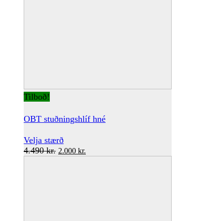
Tilboð!
OBT stuðningshlíf hné
This
Velja stærð
Original
product
Current
4.490
kr.
2.000
kr.
price
has
price
was:
multiple
is:
4.490 kr..
variants.
2.000 kr..
The
options
may