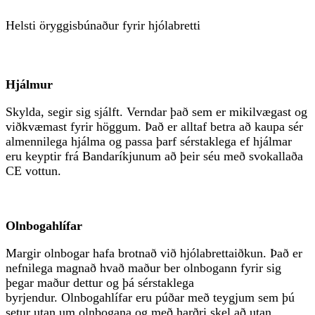
Helsti öryggisbúnaður fyrir hjólabretti
Hjálmur
Skylda, segir sig sjálft. Verndar það sem er mikilvægast og
viðkvæmast fyrir höggum. Það er alltaf betra að kaupa sér
almennilega hjálma og passa þarf sérstaklega ef hjálmar
eru keyptir frá Bandaríkjunum að þeir séu með svokallaða
CE vottun.
Olnbogahlífar
Margir olnbogar hafa brotnað við hjólabrettaiðkun. Það er
nefnilega magnað hvað maður ber olnbogann fyrir sig
þegar maður dettur og þá sérstaklega
byrjendur. Olnbogahlífar eru púðar með teygjum sem þú
setur utan um olnbogana og með harðri skel að utan.