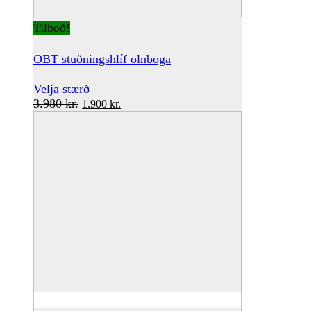
Tilboð!
OBT stuðningshlíf olnboga
This
Velja stærð
Original
product
Current
3.980
kr.
1.900
kr.
price
has
price
was:
multiple
is:
3.980 kr..
variants.
1.900 kr..
The
options
may
be
chosen
on
the
product
page