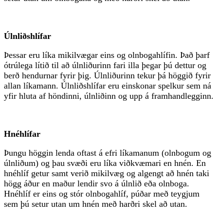
Úlnliðshlífar
Þessar eru líka mikilvægar eins og olnbogahlífin. Það þarf
ótrúlega lítið til að úlnliðurinn fari illa þegar þú dettur og
berð hendurnar fyrir þig. Úlnliðurinn tekur þá höggið fyrir
allan líkamann. Úlnliðshlífar eru einskonar spelkur sem ná
yfir hluta af höndinni, úlnliðinn og upp á framhandlegginn.
Hnéhlífar
Þungu höggin lenda oftast á efri líkamanum (olnbogum og
úlnliðum) og þau svæði eru líka viðkvæmari en hnén. En
hnéhlíf getur samt verið mikilvæg og algengt að hnén taki
högg áður en maður lendir svo á úlnlið eða olnboga.
Hnéhlíf er eins og stór olnbogahlíf, púðar með teygjum
sem þú setur utan um hnén með harðri skel að utan.