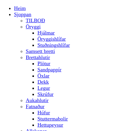
Heim
Sjoppan
TILBOÐ
Öryggi
Hjálmar
Öryggishlífar
Stuðningshlífar
Samsett bretti
Brettahlutir
Plötur
Sandpappír
Öxlar
Dekk
Legur
Skrúfur
Aukahlutir
Fatnaður
Húfur
Stuttermabolir
Hettupeysur