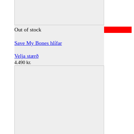
Out of stock
Save My Bones hlífar
This
Velja stærð
product
4.490
kr.
has
multiple
variants.
The
options
may
be
chosen
on
the
product