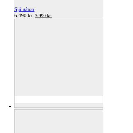
Sjá nánar
Original
Current
6.490
kr.
3.990
kr.
price
price
was:
is:
6.490 kr..
3.990 kr..