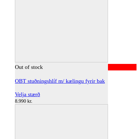
Out of stock
OBT stuðningshlíf m/ kælingu fyrir bak
This
Velja stærð
product
8.990
kr.
has
multiple
variants.
The
options