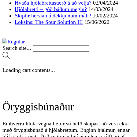
Hvaða hjólabrettastærð á að velja?
02/04/2024
Hjólabretti – góð báðum megin?
14/03/2024
Skiptir herslan á dekkjunum máli?
10/02/2024
Loksins: The Sour Solution III
15/06/2022
Search site...
…
Loading cart contents...
Öryggisbúnaður
Einhverra hluta vegna hefur sú hefð skapast að vera ekki
með öryggisbúnað á hjólabrettum. Enginn hjálmur, engar
hlífar, ekki neitt. Það segir sig því eiginlega sjálft að ef