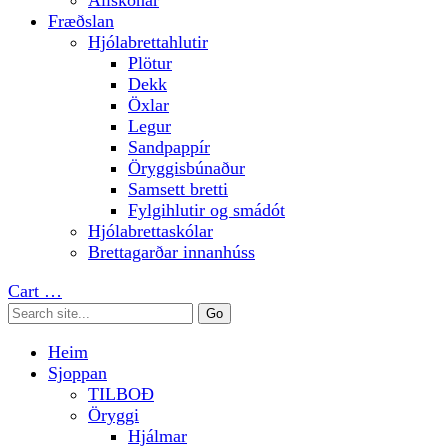
Allskonar
Fræðslan
Hjólabrettahlutir
Plötur
Dekk
Öxlar
Legur
Sandpappír
Öryggisbúnaður
Samsett bretti
Fylgihlutir og smádót
Hjólabrettaskólar
Brettagarðar innanhúss
Cart
…
Heim
Sjoppan
TILBOÐ
Öryggi
Hjálmar