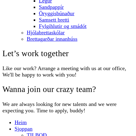
Legur
Sandpappír
Öryggisbúnaður
Samsett bretti
Fylgihlutir og smádót
Hjólabrettaskólar
Brettagarðar innanhúss
Let’s work together
Like our work? Arrange a meeting with us at our office,
We'll be happy to work with you!
Wanna join our crazy team?
We are always looking for new talents and we were
expecting you. Time to apply, buddy!
Heim
Sjoppan
TILBOÐ