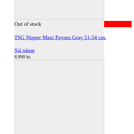
Out of stock
TSG Nipper Maxi Paynes Gray 51-54 cm.
Sjá nánar
8.990
kr.