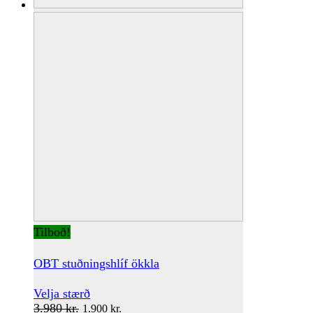
Tilboð!
OBT stuðningshlíf ökkla
This
Velja stærð
Original
product
Current
3.980
kr.
1.900
kr.