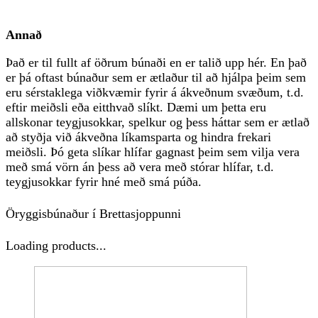
Annað
Það er til fullt af öðrum búnaði en er talið upp hér. En það
er þá oftast búnaður sem er ætlaður til að hjálpa þeim sem
eru sérstaklega viðkvæmir fyrir á ákveðnum svæðum, t.d.
eftir meiðsli eða eitthvað slíkt. Dæmi um þetta eru
allskonar teygjusokkar, spelkur og þess háttar sem er ætlað
að styðja við ákveðna líkamsparta og hindra frekari
meiðsli. Þó geta slíkar hlífar gagnast þeim sem vilja vera
með smá vörn án þess að vera með stórar hlífar, t.d.
teygjusokkar fyrir hné með smá púða.
Öryggisbúnaður í Brettasjoppunni
Loading products...