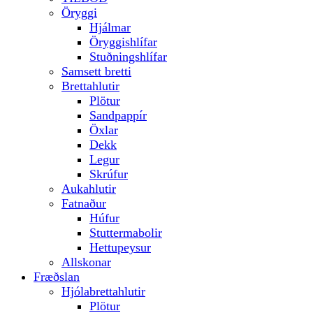
Öryggi
Hjálmar
Öryggishlífar
Stuðningshlífar
Samsett bretti
Brettahlutir
Plötur
Sandpappír
Öxlar
Dekk
Legur
Skrúfur
Aukahlutir
Fatnaður
Húfur
Stuttermabolir
Hettupeysur
Allskonar
Fræðslan
Hjólabrettahlutir
Plötur