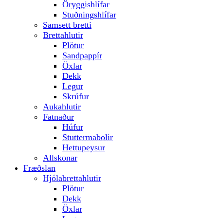
Öryggishlífar
Stuðningshlífar
Samsett bretti
Brettahlutir
Plötur
Sandpappír
Öxlar
Dekk
Legur
Skrúfur
Aukahlutir
Fatnaður
Húfur
Stuttermabolir
Hettupeysur
Allskonar
Fræðslan
Hjólabrettahlutir
Plötur
Dekk
Öxlar