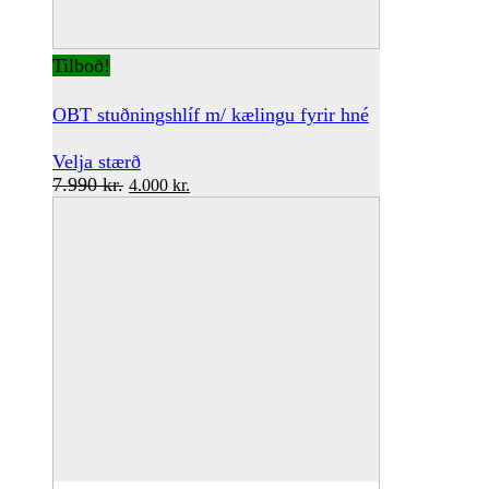
Tilboð!
OBT stuðningshlíf m/ kælingu fyrir hné
This
Velja stærð
Original
product
Current
7.990
kr.
4.000
kr.
price
has
price
was:
multiple
is:
7.990 kr..
variants.
4.000 kr..
The
options
may
be
chosen
on
the
product
page