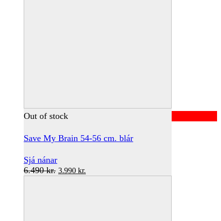
Out of stock
Save My Brain 54-56 cm. blár
Sjá nánar
Original
Current
6.490
kr.
3.990
kr.
price
price
was:
is:
6.490 kr..
3.990 kr..