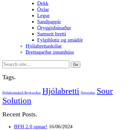
Dekk
Öxlar
Legur
Sandpappír
Öryggisbúnaður
Samsett bretti
Fylgihlutir og smádót
Hjólabrettaskólar
Brettagarðar innanhúss
Search
for:
Tags.
Hjólabretti
Sour
Hjólabrettaskóli Reykjavíkur
Netverslun
Solution
Recent Posts.
BFH 2.0 opnar!
16/06/2024