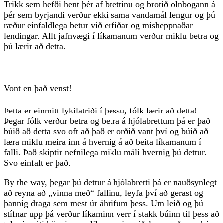
Trikk sem hefði hent þér af brettinu og brotið olnbogann á
þér sem byrjandi verður ekki sama vandamál lengur og þú
ræður einfaldlega betur við erfiðar og misheppnaðar
lendingar. Allt jafnvægi í líkamanum verður miklu betra og
þú lærir að detta.
Vont en það venst!
Þetta er einmitt lykilatriði í þessu, fólk lærir að detta!
Þegar fólk verður betra og betra á hjólabrettum þá er það
búið að detta svo oft að það er orðið vant því og búið að
læra miklu meira inn á hvernig á að beita líkamanum í
falli. Það skiptir nefnilega miklu máli hvernig þú dettur.
Svo einfalt er það.
By the way, þegar þú dettur á hjólabretti þá er nauðsynlegt
að reyna að „vinna með“ fallinu, leyfa því að gerast og
þannig draga sem mest úr áhrifum þess. Um leið og þú
stífnar upp þá verður líkaminn verr í stakk búinn til þess að