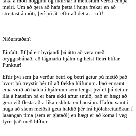
taka á móti högginu og líkurnar á meiðslum verða ennþá
meiri. Um að gera að hafa þetta í huga frekar en að
streitast á móti, því þú átt eftir að detta… oft!
Niðurstaðan?
Einfalt. Ef þú ert byrjandi þá áttu að vera með
öryggisbúnað, að lágmarki hjálm og helst fleiri hlífar.
Punktur!
Eftir því sem þú verður betri og betri getur þú metið það
hvort þú treystir þér til að fækka hlífunum. Það er samt
eina vitið að halda í hjálminn sem lengst því ef þú dettur
illa á hausinn þá er bara ekki aftur snúið, það er hægt að
gera við flesta aðra líkamshluta en hausinn. Hafðu samt í
huga að slæm meiðsli geta haldið þér frá hjólabrettaiðkun í
laaangan tíma (sem er glatað!) en hægt er að koma í veg
fyrir það með hlífum.