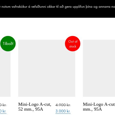
notum vafrakökur á vefsíðunni okkar til að gera upplifun þína og annarra n
Out of
Tilboð!
stock
Mini-Logo A-cut,
Mini-Logo A-cut
00
kr.
4.900
kr.
52 mm., 95A
mm., 95A
inal
Current
Original
Current
00
kr.
3.000
kr.