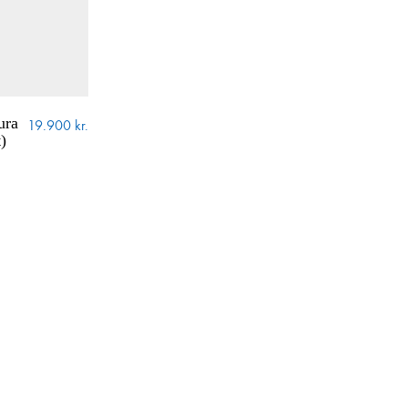
ura
19.900
kr.
)
gamla!) hjólabrettaiðkendur um allt sem viðkemur
thvað á síðunni? Ekki hika við að senda okkur línu
.