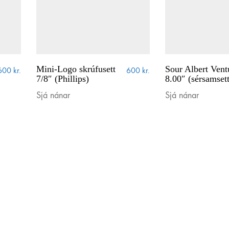
fyrir hjólabrettum!
Mini-Logo skrúfusett
Sour Albert Vent
600
kr.
600
kr.
7/8″ (Phillips)
8.00″ (sérsamsett
greinarinnar á Íslandi, meðal annars með því að fræða nýja (og 
Sjá nánar
Sjá nánar
talífsstílinn á frábærum verðum.
 gjöf og veist ekki hvað hentar? Eða viltu bara vita meira um eit
ð á Facebook og Instagram og við svörum eins fljótt og auðið er