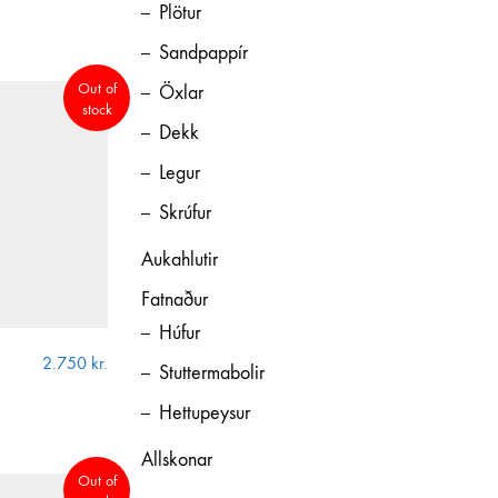
Plötur
Sandpappír
Out of
Öxlar
stock
Dekk
Legur
Skrúfur
Aukahlutir
Fatnaður
Húfur
2.750
kr.
Stuttermabolir
Hettupeysur
Allskonar
Out of