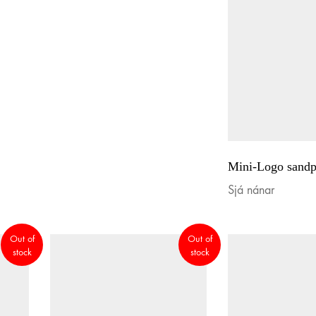
Mini-Logo sandp
Sjá nánar
Out of
Out of
stock
stock