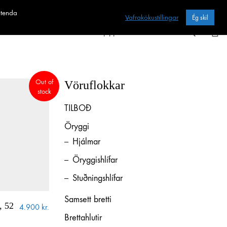
otenda
Vafrakökustillingar
Ég skil
Heim
Sjoppan
Fræðslan
Out of
Vöruflokkar
stock
TILBOÐ
Öryggi
Hjálmar
Öryggishlífar
Stuðningshlífar
Samsett bretti
, 52
4.900
kr.
Brettahlutir