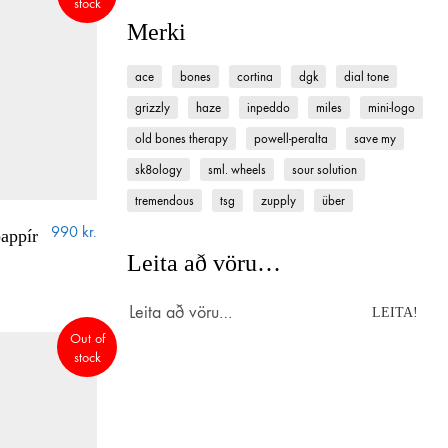
stock
Merki
ace
bones
cortina
dgk
dial tone
grizzly
haze
inpeddo
miles
mini-logo
old bones therapy
powell-peralta
save my
sk8ology
sml. wheels
sour solution
tremendous
tsg
zupply
über
990
kr.
appír
Leita að vöru…
Search
LEITA!
for:
Out of
stock