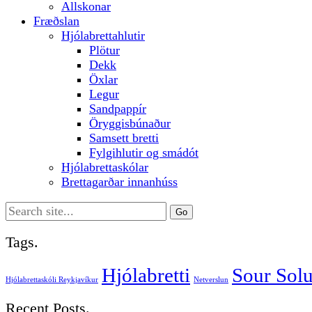
Allskonar
Fræðslan
Hjólabrettahlutir
Plötur
Dekk
Öxlar
Legur
Sandpappír
Öryggisbúnaður
Samsett bretti
Fylgihlutir og smádót
Hjólabrettaskólar
Brettagarðar innanhúss
Search
for:
Tags.
Hjólabretti
Sour Solu
Hjólabrettaskóli Reykjavíkur
Netverslun
Recent Posts.