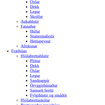
Öxlar
Dekk
Legur
Skrúfur
Aukahlutir
Fatnaður
Húfur
Stuttermabolir
Hettupeysur
Allskonar
Fræðslan
Hjólabrettahlutir
Plötur
Dekk
Öxlar
Legur
Sandpappír
Öryggisbúnaður
Samsett bretti
Fylgihlutir og smádót
Hjólabrettaskólar
Brettagarðar innanhúss