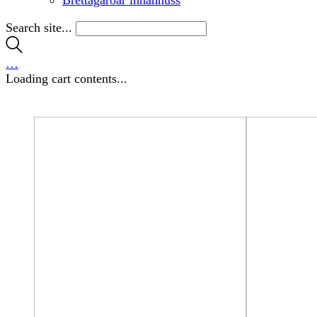
Search site...
…
Loading cart contents...