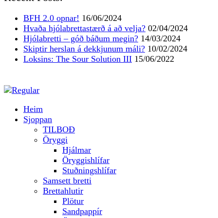
BFH 2.0 opnar!
16/06/2024
Hvaða hjólabrettastærð á að velja?
02/04/2024
Hjólabretti – góð báðum megin?
14/03/2024
Skiptir herslan á dekkjunum máli?
10/02/2024
Loksins: The Sour Solution III
15/06/2022
Heim
Sjoppan
TILBOÐ
Öryggi
Hjálmar
Öryggishlífar
Stuðningshlífar
Samsett bretti
Brettahlutir
Plötur
Sandpappír