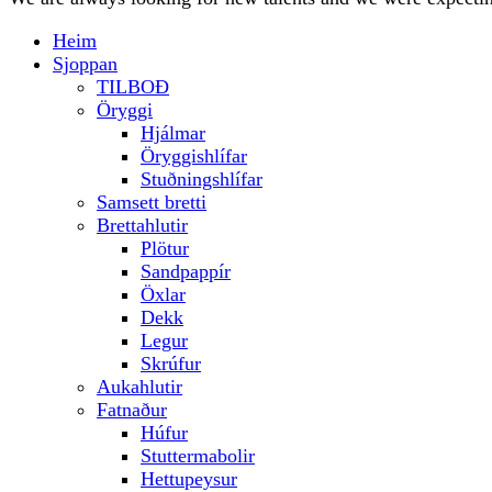
Heim
Sjoppan
TILBOÐ
Öryggi
Hjálmar
Öryggishlífar
Stuðningshlífar
Samsett bretti
Brettahlutir
Plötur
Sandpappír
Öxlar
Dekk
Legur
Skrúfur
Aukahlutir
Fatnaður
Húfur
Stuttermabolir
Hettupeysur