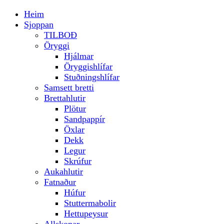
Heim
Sjoppan
TILBOÐ
Öryggi
Hjálmar
Öryggishlífar
Stuðningshlífar
Samsett bretti
Brettahlutir
Plötur
Sandpappír
Öxlar
Dekk
Legur
Skrúfur
Aukahlutir
Fatnaður
Húfur
Stuttermabolir
Hettupeysur