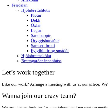
Allskonar
Fræðslan
Hjólabrettahlutir
Plötur
Dekk
Öxlar
Legur
Sandpappír
Öryggisbúnaður
Samsett bretti
Fylgihlutir og smádót
Hjólabrettaskólar
Brettagarðar innanhúss
Let’s work together
Like our work? Arrange a meeting with us at our office, We
Wanna join our crazy team?
We are always looking for new talents and we were expecti