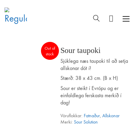
Out of
Sour taupoki
stock
Sjúklega næs taupoki til að setja
allskonar dót í!
Stærð: 38 x 43 cm. (B x H)
Sour er steikt í Evrópu og er
einfaldlega ferskasta merkið í
dag!
Vöruflokkar:
Fatnaður
,
Allskonar
Merki:
Sour Solution