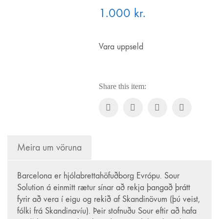
1.000
kr.
Vara uppseld
Share this item:
Meira um vöruna
Barcelona er hjólabrettahöfuðborg Evrópu. Sour
Regular.is
Solution á einmitt rætur sínar að rekja þangað þrátt
Regular ehf.
fyrir að vera í eigu og rekið af Skandinövum (þú veist,
kt. 451120-0500
fólki frá Skandinavíu). Þeir stofnuðu Sour eftir að hafa