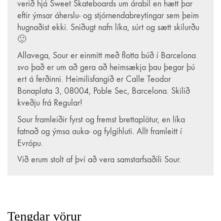
Vsk.nr. 143306
verið hjá Sweet Skateboards um árabil en hætt þar
Hveralind 5
eftir ýmsar áherslu- og stjórnendabreytingar sem þeim
201 Kópavogur
hugnaðist ekki. Sniðugt nafn líka, súrt og sætt skilurðu
🙂
regular@regular.is
844-4403
Allavega, Sour er einmitt með flotta búð í Barcelona
svo það er um að gera að heimsækja þau þegar þú
ert á ferðinni. Heimilisfangið er Calle Teodor
Skilmálar
Bonaplata 3, 08004, Poble Sec, Barcelona. Skilið
Afhending á vörum
kveðju frá Regular!
Sour framleiðir fyrst og fremst brettaplötur, en líka
fatnað og ýmsa auka- og fylgihluti. Allt framleitt í
Um okkur
Evrópu.
Regular er sprottið af einskærum áhuga og ástríðu fyrir
Við erum stolt af því að vera samstarfsaðili Sour.
hjólabrettum!
Markmiðið er að stuðla að framþróun hjólabretta-greinarinnar 
Íslandi, meðal annars með því að fræða nýja (og gamla!)
hjólabrettaiðkendur um allt sem viðkemur hjólabrettum.
Tengdar vörur
Einnig bjóðum við upp á gæðavörur fyrir hjólabrettalífsstílinn á