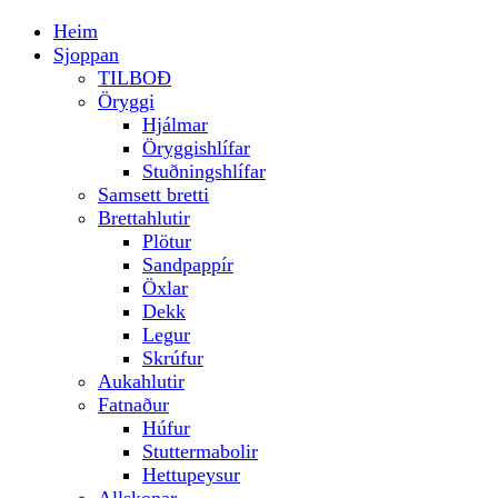
Heim
Sjoppan
TILBOÐ
Öryggi
Hjálmar
Öryggishlífar
Stuðningshlífar
Samsett bretti
Brettahlutir
Plötur
Sandpappír
Öxlar
Dekk
Legur
Skrúfur
Aukahlutir
Fatnaður
Húfur
Stuttermabolir
Hettupeysur