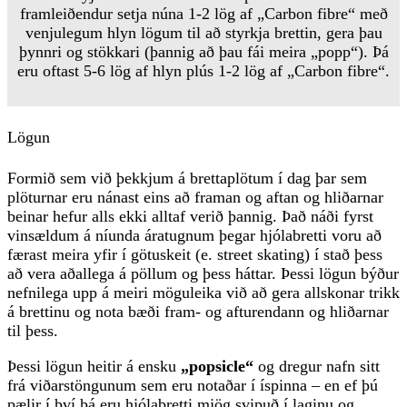
framleiðendur setja núna 1-2 lög af „Carbon fibre“ með
venjulegum hlyn lögum til að styrkja brettin, gera þau
þynnri og stökkari (þannig að þau fái meira „popp“). Þá
eru oftast 5-6 lög af hlyn plús 1-2 lög af „Carbon fibre“.
Lögun
Formið sem við þekkjum á brettaplötum í dag þar sem
plöturnar eru nánast eins að framan og aftan og hliðarnar
beinar hefur alls ekki alltaf verið þannig. Það náði fyrst
vinsældum á níunda áratugnum þegar hjólabretti voru að
færast meira yfir í götuskeit (e. street skating) í stað þess
að vera aðallega á pöllum og þess háttar. Þessi lögun býður
nefnilega upp á meiri möguleika við að gera allskonar trikk
á brettinu og nota bæði fram- og afturendann og hliðarnar
til þess.
Þessi lögun heitir á ensku
„popsicle“
og dregur nafn sitt
frá viðarstöngunum sem eru notaðar í íspinna – en ef þú
pælir í því þá eru hjólabretti mjög svipuð í laginu og