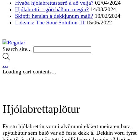
Hvaða hjólabrettastærð á að velja?
02/04/2024
Hjólabretti – góð báðum megin?
14/03/2024
Skiptir herslan á dekkjunum máli?
10/02/2024
Loksins: The Sour Solution III
15/06/2022
Search site...
…
Loading cart contents...
Hjólabrettaplötur
Fyrstu hjólabrettin voru í alvörunni ekkert meira en bara
spýtubútur sem búið var að festa dekk á. Dekkin voru fyrst
búin til úr stáli og örstutt á milli þeirra, þannig að það er