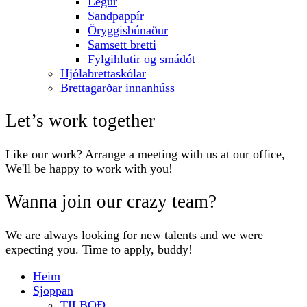
Legur
Sandpappír
Öryggisbúnaður
Samsett bretti
Fylgihlutir og smádót
Hjólabrettaskólar
Brettagarðar innanhúss
Let’s work together
Like our work? Arrange a meeting with us at our office,
We'll be happy to work with you!
Wanna join our crazy team?
We are always looking for new talents and we were
expecting you. Time to apply, buddy!
Heim
Sjoppan
TILBOÐ