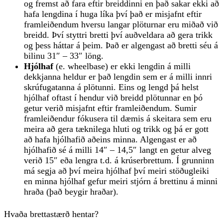
og fremst að fara eftir breiddinni en það sakar ekki að
hafa lengdina í huga líka því það er misjafnt eftir
framleiðendum hversu langar plöturnar eru miðað við
breidd. Því styttri bretti því auðveldara að gera trikk
og þess háttar á þeim. Það er algengast að bretti séu á
bilinu 31″ – 33″ löng.
Hjólhaf
(e. wheelbase) er ekki lengdin á milli
dekkjanna heldur er það lengdin sem er á milli innri
skrúfugatanna á plötunni. Eins og lengd þá helst
hjólhaf oftast í hendur við breidd plötunnar en þó
getur verið misjafnt eftir framleiðendum. Sumir
framleiðendur fókusera til dæmis á skeitara sem eru
meira að gera tæknilega hluti og trikk og þá er gott
að hafa hjólhafið aðeins minna. Algengast er að
hjólhafið sé á milli 14″ – 14,5″ langt en getur alveg
verið 15″ eða lengra t.d. á krúserbrettum. Í grunninn
má segja að því meira hjólhaf því meiri stöðugleiki
en minna hjólhaf gefur meiri stjórn á brettinu á minni
hraða (það beygir hraðar).
Hvaða brettastærð hentar?