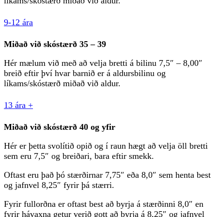
líkams/skóstærð miðað við aldur.
9-12 ára
Miðað við skóstærð 35 – 39
Hér mælum við með að velja bretti á bilinu 7,5″ – 8,00″
breið eftir því hvar barnið er á aldursbilinu og
líkams/skóstærð miðað við aldur.
13 ára +
Miðað við skóstærð 40 og yfir
Hér er þetta svolítið opið og í raun hægt að velja öll bretti
sem eru 7,5″ og breiðari, bara eftir smekk.
Oftast eru það þó stærðirnar 7,75″ eða 8,0″ sem henta best
og jafnvel 8,25″ fyrir þá stærri.
Fyrir fullorðna er oftast best að byrja á stærðinni 8,0″ en
fyrir hávaxna getur verið gott að byrja á 8,25″ og jafnvel