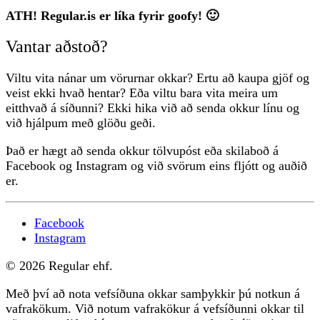
ATH! Regular.is er líka fyrir goofy! 🙂
Vantar aðstoð?
Viltu vita nánar um vörurnar okkar? Ertu að kaupa gjöf og
veist ekki hvað hentar? Eða viltu bara vita meira um
eitthvað á síðunni? Ekki hika við að senda okkur línu og
við hjálpum með glöðu geði.
Það er hægt að senda okkur tölvupóst eða skilaboð á
Facebook og Instagram og við svörum eins fljótt og auðið
er.
Facebook
Instagram
© 2026 Regular ehf.
Með því að nota vefsíðuna okkar samþykkir þú notkun á
vafrakökum. Við notum vafrakökur á vefsíðunni okkar til