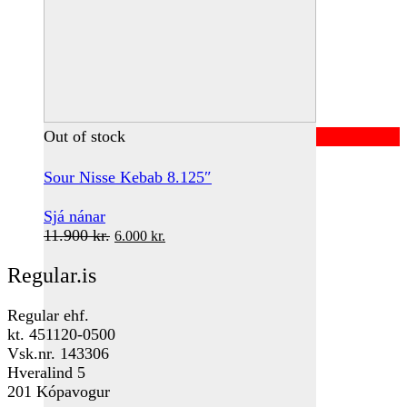
Out of stock
Sour Nisse Kebab 8.125″
Sjá nánar
Original
Current
11.900
kr.
6.000
kr.
price
price
Regular.is
was:
is:
11.900 kr..
6.000 kr..
Regular ehf.
kt. 451120-0500
Vsk.nr. 143306
Hveralind 5
201 Kópavogur