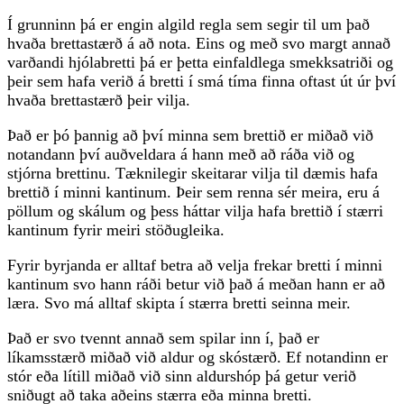
Í grunninn þá er engin algild regla sem segir til um það
hvaða brettastærð á að nota. Eins og með svo margt annað
varðandi hjólabretti þá er þetta einfaldlega smekksatriði og
þeir sem hafa verið á bretti í smá tíma finna oftast út úr því
hvaða brettastærð þeir vilja.
Það er þó þannig að því minna sem brettið er miðað við
notandann því auðveldara á hann með að ráða við og
stjórna brettinu. Tæknilegir skeitarar vilja til dæmis hafa
brettið í minni kantinum. Þeir sem renna sér meira, eru á
pöllum og skálum og þess háttar vilja hafa brettið í stærri
kantinum fyrir meiri stöðugleika.
Fyrir byrjanda er alltaf betra að velja frekar bretti í minni
kantinum svo hann ráði betur við það á meðan hann er að
læra. Svo má alltaf skipta í stærra bretti seinna meir.
Það er svo tvennt annað sem spilar inn í, það er
líkamsstærð miðað við aldur og skóstærð. Ef notandinn er
stór eða lítill miðað við sinn aldurshóp þá getur verið
sniðugt að taka aðeins stærra eða minna bretti.