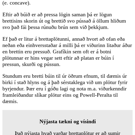
(e. concave).
Eftir að búið er að pressa lögin saman þá er lögun
brettisins skorin út og brettið svo pússað á öllum hliðum
svo það fái þessa rúnuðu brún sem við þekkjum.
Ef það er litur á brettaplötunni, annað hvort að ofan eða
neðan eða einhversstaðar á milli þá er viðurinn litaður áður
en brettin eru pressuð. Grafíkin sem oft er á botni
plötunnar er hins vegar sett eftir að platan er búin í
pressun, skurði og pússun.
Stundum eru bretti búin til úr öðrum efnum, til dæmis úr
birki í stað hlyns og á það sérstaklega við um plötur fyrir
byrjendur. Þær eru í góðu lagi og nota m.a. viðurkenndir
framleiðandur slíkar plötur eins og Powell-Peralta til
dæmis.
Nýjasta tækni og vísindi
Það nýjasta hvað varðar brettaplötur er að sumir