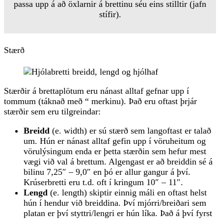
passa upp á að öxlarnir á brettinu séu eins stilltir (jafn
stífir).
Stærð
Stærðir á brettaplötum eru nánast alltaf gefnar upp í
tommum (táknað með “ merkinu). Það eru oftast þrjár
stærðir sem eru tilgreindar:
Breidd
(e. width) er sú stærð sem langoftast er talað
um. Hún er nánast alltaf gefin upp í vöruheitum og
vörulýsingum enda er þetta stærðin sem hefur mest
vægi við val á brettum. Algengast er að breiddin sé á
bilinu 7,25″ – 9,0″ en þó er allur gangur á því.
Krúserbretti eru t.d. oft í kringum 10″ – 11″.
Lengd
(e. length) skiptir einnig máli en oftast helst
hún í hendur við breiddina. Því mjórri/breiðari sem
platan er því styttri/lengri er hún líka. Það á því fyrst