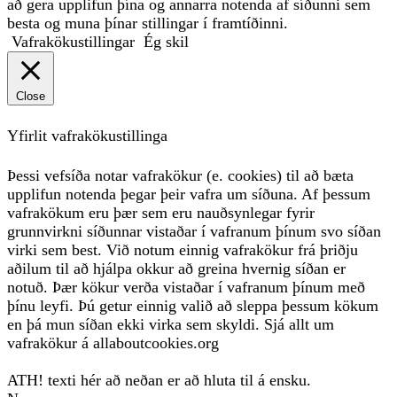
að gera upplifun þína og annarra notenda af síðunni sem
besta og muna þínar stillingar í framtíðinni.
Vafrakökustillingar
Ég skil
Close
Yfirlit vafrakökustillinga
Þessi vefsíða notar vafrakökur (e. cookies) til að bæta
upplifun notenda þegar þeir vafra um síðuna. Af þessum
vafrakökum eru þær sem eru nauðsynlegar fyrir
grunnvirkni síðunnar vistaðar í vafranum þínum svo síðan
virki sem best. Við notum einnig vafrakökur frá þriðju
aðilum til að hjálpa okkur að greina hvernig síðan er
notuð. Þær kökur verða vistaðar í vafranum þínum með
þínu leyfi. Þú getur einnig valið að sleppa þessum kökum
en þá mun síðan ekki virka sem skyldi. Sjá allt um
vafrakökur á allaboutcookies.org
ATH! texti hér að neðan er að hluta til á ensku.