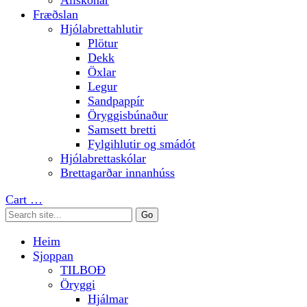
Allskonar
Fræðslan
Hjólabrettahlutir
Plötur
Dekk
Öxlar
Legur
Sandpappír
Öryggisbúnaður
Samsett bretti
Fylgihlutir og smádót
Hjólabrettaskólar
Brettagarðar innanhúss
Cart
…
Heim
Sjoppan
TILBOÐ
Öryggi
Hjálmar