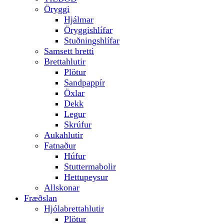
Öryggi
Hjálmar
Öryggishlífar
Stuðningshlífar
Samsett bretti
Brettahlutir
Plötur
Sandpappír
Öxlar
Dekk
Legur
Skrúfur
Aukahlutir
Fatnaður
Húfur
Stuttermabolir
Hettupeysur
Allskonar
Fræðslan
Hjólabrettahlutir
Plötur