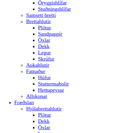
Öryggishlífar
Stuðningshlífar
Samsett bretti
Brettahlutir
Plötur
Sandpappír
Öxlar
Dekk
Legur
Skrúfur
Aukahlutir
Fatnaður
Húfur
Stuttermabolir
Hettupeysur
Allskonar
Fræðslan
Hjólabrettahlutir
Plötur
Dekk
Öxlar