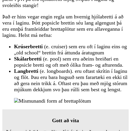
svoleiðis stangir!
Það er hins vegar engin regla um hvernig hjólabretti á að
vera í laginu. Þótt popsicle brettin séu lang algengust þá
eru ennþá framleiddar brettaplötur sem eru allaveganna í
laginu. Helst má nefna:
Krúserbretti
(e. cruiser) sem eru oft í laginu eins og
„old school“ brettin frá áttunda áratugnum
Skálarbretti
(e. pool) sem eru aðeins breiðari en
popsicle bretti og oft með ólíka fram- og afturenda.
Langbretti
(e. longboards). eru oftast skrítin í laginu
og flöt. Þau eru bara hugsuð sem farartæki en ekki til
að gera nein trikk á. Oftast eru þau með mjög stórum
mjúkum dekkjum svo þau rúlli sem best og lengst.
Gott að vita