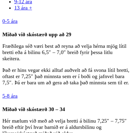
9-12 ára
13 ára +
0-5 ára
Miðað við skóstærð upp að 29
Fræðilega séð væri best að reyna að velja hérna mjög lítil
bretti eða á bilinu 6,5″ – 7,0″ breið fyrir þessa litlu
skeitera.
Það er hins vegar ekki alltaf auðvelt að fá svona lítil bretti,
oftast er 7,25″ það minnsta sem er í boði og jafnvel bara
7,5″. Þá er bara um að gera að taka það minnsta sem til er.
5-8 ára
Miðað við skóstærð 30 – 34
Hér mælum við með að velja bretti á bilinu 7,25″ – 7,75″
breið eftir því hvar barnið er á aldursbilinu og