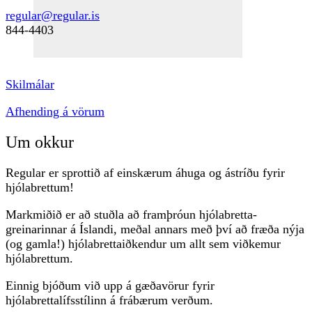
regular@regular.is
844-4403
Skilmálar
Afhending á vörum
Um okkur
Regular er sprottið af einskærum áhuga og ástríðu fyrir
hjólabrettum!
Markmiðið er að stuðla að framþróun hjólabretta-
greinarinnar á Íslandi, meðal annars með því að fræða nýja
(og gamla!) hjólabrettaiðkendur um allt sem viðkemur
hjólabrettum.
Einnig bjóðum við upp á gæðavörur fyrir
hjólabrettalífsstílinn á frábærum verðum.