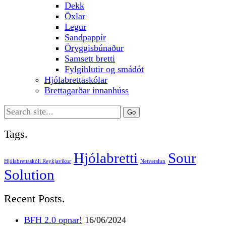
Dekk
Öxlar
Legur
Sandpappír
Öryggisbúnaður
Samsett bretti
Fylgihlutir og smádót
Hjólabrettaskólar
Brettagarðar innanhúss
Search
for:
Tags.
Hjólabretti
Sour
Hjólabrettaskóli Reykjavíkur
Netverslun
Solution
Recent Posts.
BFH 2.0 opnar!
16/06/2024