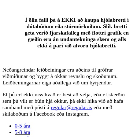
Í öllu falli þá á EKKI að kaupa hjólabretti í
dótabúðum eða stórmörkuðum. Slík bretti
geta verið fjarskafalleg með flottri grafík en
gæðin eru án undantekninga slæm og alls
ekki á pari við alvöru hjólabretti.
Neðangreindar leiðbeiningar eru aðeins til grófrar
viðmiðunar og byggt á okkar reynslu og skoðunum.
Leiðbeiningarnar eiga aðallega við um byrjendur.
Ef þú ert ekki viss hvað er best að velja, eða ef stærðin
sem þú vilt er búin hjá okkur, þá ekki hika við að hafa
samband með pósti á
regular@regular.is
eða með
skilaboðum á Facebook eða Instagram.
0-5 ára
5-8 ára