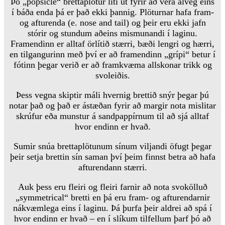
Þó „popsicle“ brettaplötur líti út fyrir að vera alveg eins
í báða enda þá er það ekki þannig. Plöturnar hafa fram-
og afturenda (e. nose and tail) og þeir eru ekki jafn
stórir og stundum aðeins mismunandi í laginu.
Framendinn er alltaf örlítið stærri, bæði lengri og hærri,
en tilgangurinn með því er að framendinn „grípi“ betur í
fótinn þegar verið er að framkvæma allskonar trikk og
svoleiðis.
Þess vegna skiptir máli hvernig brettið snýr þegar þú
notar það og það er ástæðan fyrir að margir nota mislitar
skrúfur eða munstur á sandpappírnum til að sjá alltaf
hvor endinn er hvað.
Sumir snúa brettaplötunum sínum viljandi öfugt þegar
þeir setja brettin sín saman því þeim finnst betra að hafa
afturendann stærri.
Auk þess eru fleiri og fleiri farnir að nota svokölluð
„symmetrical“ bretti en þá eru fram- og afturendarnir
nákvæmlega eins í laginu. Þá þurfa þeir aldrei að spá í
hvor endinn er hvað – en í slíkum tilfellum þarf þó að