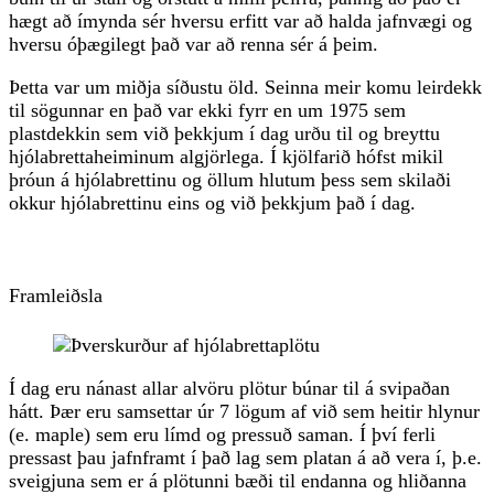
hægt að ímynda sér hversu erfitt var að halda jafnvægi og
hversu óþægilegt það var að renna sér á þeim.
Þetta var um miðja síðustu öld. Seinna meir komu leirdekk
til sögunnar en það var ekki fyrr en um 1975 sem
plastdekkin sem við þekkjum í dag urðu til og breyttu
hjólabrettaheiminum algjörlega. Í kjölfarið hófst mikil
þróun á hjólabrettinu og öllum hlutum þess sem skilaði
okkur hjólabrettinu eins og við þekkjum það í dag.
Framleiðsla
Í dag eru nánast allar alvöru plötur búnar til á svipaðan
hátt. Þær eru samsettar úr 7 lögum af við sem heitir hlynur
(e. maple) sem eru límd og pressuð saman. Í því ferli
pressast þau jafnframt í það lag sem platan á að vera í, þ.e.
sveigjuna sem er á plötunni bæði til endanna og hliðanna