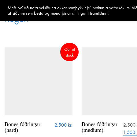
Með því að nota vefsíðuna okkar samþykkir þú notkun á vafrakökum. Við 
af síðunni sem besta og muna þínar stillingar í framtíðinni.
Out of
stock
Regular.is
Bones fóðringar
Bones fóðringar
2.500
kr.
2.500
Regular ehf.
(hard)
(medium)
Origin
1.500
kt. 451120-0500