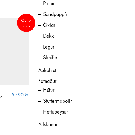
Plötur
Sandpappír
Out of
Öxlar
stock
Dekk
Legur
Skrúfur
Aukahlutir
Fatnaður
Húfur
5.490
kr.
s
Stuttermabolir
gamla!) hjólabrettaiðkendur um allt sem viðkemur
Hettupeysur
Allskonar