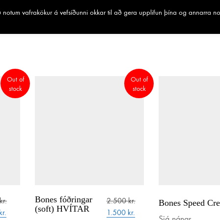
notum vafrakökur á vefsíðunni okkar til að gera upplifun þína og annarra n
Out of
Out of
stock
stock
Bones fóðringar
kr.
2.500
kr.
Bones Speed Cr
(soft) HVÍTAR
al
Current
Original
Current
kr.
1.500
kr.
Sjá nánar