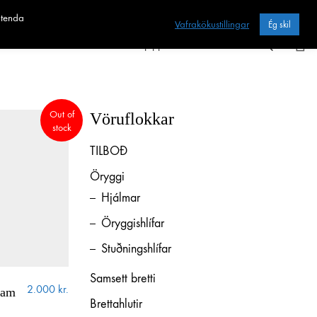
otenda
Vafrakökustillingar
Ég skil
Heim
Sjoppan
Fræðslan
Out of
Vöruflokkar
stock
TILBOÐ
Öryggi
Hjálmar
Öryggishlífar
Stuðningshlífar
Samsett bretti
2.000
kr.
eam
Brettahlutir