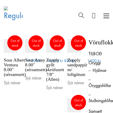
Out of
Out of
Out of
Out of
Vöruflok
stock
stock
stock
stock
TILBOÐ
Sour Albert
Sour Army
Zupply
Zupply
19.900
kr.
19.900
kr.
825
kr.
1.100
kr.
Öryggi
Ventura
8.00″
gyllt
sandpappír
8.00″
(sérsamsett)
skrúfusett
m/
Hjálmar
(sérsamsett)
7/8″
loftgötum
Sjá nánar
(Allen)
Sjá nánar
Sjá nánar
Öryggishlífar
Sjá nánar
Out of
Stuðningshlífa
stock
Samsett