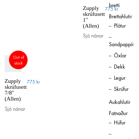
bretti
Zupply
775
kr.
skrúfusett
Brettahlutir
1″
(Allen)
Plötur
Sjá nánar
Sandpappír
Öxlar
Out of
stock
Dekk
Legur
Zupply
775
kr.
skrúfusett
Skrúfur
7/8″
(Allen)
Aukahlutir
Sjá nánar
Fatnaður
Húfur