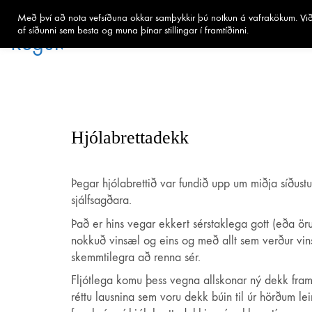
Með því að nota vefsíðuna okkar samþykkir þú notkun á vafrakökum. Við 
af síðunni sem besta og muna þínar stillingar í framtíðinni.
Hjólabrettadekk
Þegar hjólabrettið var fundið upp um miðja síðust
sjálfsagðara.
Það er hins vegar ekkert sérstaklega gott (eða örug
nokkuð vinsæl og eins og með allt sem verður vin
skemmtilegra að renna sér.
Fljótlega komu þess vegna allskonar ný dekk fram
réttu lausnina sem voru dekk búin til úr hörðum lei