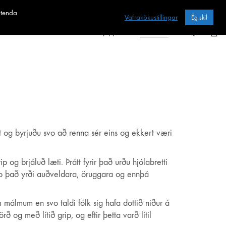
otenda
Vafrakökustillingar
Ég skil
Heim
Sjoppan
Fræðslan
út og byrjuðu svo að renna sér eins og ekkert væri
 og brjáluð læti. Þrátt fyrir það urðu hjólabretti
svo það yrði auðveldara, öruggara og ennþá
málmum en svo taldi fólk sig hafa dottið niður á
 og með lítið grip, og eftir þetta varð lítil