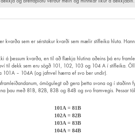
dekkja og brettaplötu verður meiri og minnkar líkur á dekkjabiti.
 kvarða sem er sérstakur kvarði sem mælir stífleika hluta. Hann sk
okki á þessum kvarða, en til að flækja hlutina aðeins þá eru fra
 því til dekk sem eru sögð 101, 102, 103 og 104 A í stífleika. 
 101A – 104A (og jafnvel hærra ef svo ber undir).
aframleiðandanum, ómögulegt að gera þetta svona og í staðinn fyr
og tákna þau með 81B, 82B, 83B og 84B og svo framvegis. Þessa
101A = 81B
102A = 82B
103A = 83B
104A = 84B