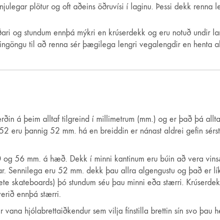
julegar plötur og oft aðeins öðruvísi í laginu. Þessi dekk renna le
ðari og stundum ennþá mýkri en krúserdekk og eru notuð undir lan
g eingöngu til að renna sér þægilega lengri vegalengdir en henta all
ðin á þeim alltaf tilgreind í millimetrum (mm.) og er það þá allt
52 eru þannig 52 mm. há en breiddin er nánast aldrei gefin sérs
50 og 56 mm. á hæð. Dekk í minni kantinum eru búin að vera vins
r. Sennilega eru 52 mm. dekk þau allra algengustu og það er lík
lete skateboards) þó stundum séu þau minni eða stærri. Krúserdek
erið ennþá stærri.
r vana hjólabrettaiðkendur sem vilja fínstilla brettin sín svo þau h