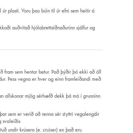
 plasti. Voru þau búin til úr efni sem heitir á
ækkaði auðvitað hjólabrettaiðnaðurinn sjálfur og
ið fram sem hentar betur. Það þýðir þó ekki að öll
dur. Þess vegna er hver og einn framleiðandi með
utan allskonar mjög sérhæfð dekk þá má í grunninn
r sem er verið að renna sér styttri vegalengdir
 svoleiðis.
uð undir krúsera (e. cruiser) en það eru