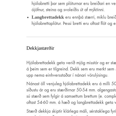
hjólabretti þar sem plöturnar eru breiðari en ven
ójöfnur, steina og svoleiðis út af mýktinni.
Langbrettadekk
eru ennþá stærri, miklu brei
hjólabrettaplötur. Þessi bretti eru oftast flöt o
Dekkjastærðir
Hjólabrettadekk geta verið mjög misstór og er stær
á þeim sem er tilgreind. Dekk sem eru merkt sem 
upp nema einhversstaðar í nánari vörulýsingu.
Nánast öll venjuleg hjólabrettadekk eru á milli 
síðustu ár og eru stærðirnar 50-54 mm. algengasta
sú stærð sem fylgir á samsettum brettum (e. comp
oftast 54-60 mm. á hæð og langbrettadekk geta v
Stærð dekkja skiptir klárlega máli, sérstaklega fyri