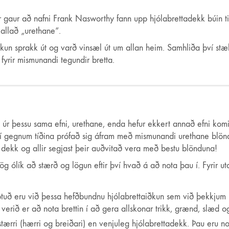
gaur að nafni Frank Nasworthy fann upp hjólabrettadekk búin til úr
kallað „urethane“.
taiðkun sprakk út og varð vinsæl út um allan heim. Samhliða því st
fyrir mismunandi tegundir bretta.
il úr þessu sama efni, urethane, enda hefur ekkert annað efni kom
 í gegnum tíðina prófað sig áfram með mismunandi urethane blön
n dekk og allir segjast þeir auðvitað vera með bestu blönduna!
jög ólík að stærð og lögun eftir því hvað á að nota þau í. Fyrir 
uð eru við þessa hefðbundnu hjólabrettaiðkun sem við þekkjum þa
rið er að nota brettin í að gera allskonar trikk, grænd, slæd og
tærri (hærri og breiðari) en venjuleg hjólabrettadekk. Þau eru not