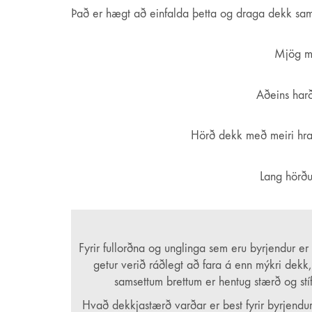
Um okkur
Það er hægt að einfalda þetta og draga dekk sama
Regular er sprottið af einskærum áhuga og ástríðu 
Markmiðið er að stuðla að framþróun hjólabretta-
Mjög mjú
hjólabrettum.
Einnig bjóðum við upp á gæðavörur fyrir hjólabret
Aðeins harð
ATH! Regular.is er líka fyrir goofy! 🙂
Hörð dekk með meiri hraða
Vantar aðstoð?
Lang hörðu
Viltu vita nánar um vörurnar okkar? Ertu að kaupa
og við hjálpum með glöðu geði.
Það er hægt að senda okkur tölvupóst eða skilabo
Fyrir fullorðna og unglinga sem eru byrjendur e
getur verið ráðlegt að fara á enn mýkri dekk
samsettum brettum er hentug stærð og stífl
Hvað dekkjastærð varðar er best fyrir byrjendu