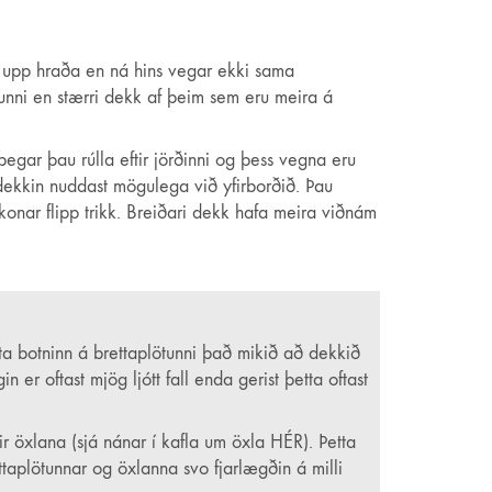
á upp hraða en ná hins vegar ekki sama
unni en stærri dekk af þeim sem eru meira á
egar þau rúlla eftir jörðinni og þess vegna eru
dekkin nuddast mögulega við yfirborðið. Þau
onar flipp trikk. Breiðari dekk hafa meira viðnám
erta botninn á brettaplötunni það mikið að dekkið
 er oftast mjög ljótt fall enda gerist þetta oftast
ir öxlana (sjá nánar í kafla um öxla HÉR). Þetta
ttaplötunnar og öxlanna svo fjarlægðin á milli