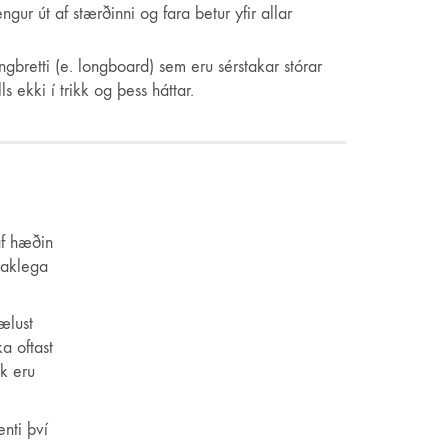
ngur út af stærðinni og fara betur yfir allar
gbretti (e. longboard) sem eru sérstakar stórar
s ekki í trikk og þess háttar.
af hæðin
taklega
ælust
a oftast
k eru
enti því