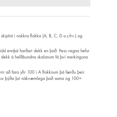
iptist í nokkra flokka (A, B, C, D o.s.frv.) og
mleidd ennþá harðari dekk en það. Þess vegna hefur
Öll dekk á hefðbundna skalanum fá því merkinguna
ir að fara yfir 100 í A flokknum þá færðu þeir
r tölur þýða þó nákvæmlega það sama og 100+