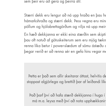
sem þeir eru að gera og þeirra stíl.
Stærri dekk eru lengur að ná upp hraða en þau ha
hámarkshraða og stærri dekk. Þess vegna eru minn
pöllum og hjólabrettagörðum og vilja ná upp meir
En hæð dekkjanna er ekki eina stærðin sem skiptir 
þau oft notuð af götuskeiterum sem eru mjög tækn
renna líka betur í power-slædum af sömu ástæðu og
þegar verið er að renna sér en gefa hins vegar meir
Þetta er það sem allir skeitarar óttast, helvíti
stoppast algjörlega og brettið þar af leiðandi lík
Það þarf því að hafa stærð dekkjanna í huga í s
má m.a. leysa með því að nota upphækkanir (e.