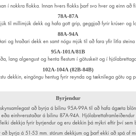
n í nokkra flokka. Innan hvers flokks þarf svo hver og einn að f
fyrir hjólabrettum!
78A-87A
greinarinnar á Íslandi, meðal annars með því að fræða nýja (og 
k til millimjúk dekk og hafa gott grip, geggjað fyrir krúser- og l
88A-94A
talífsstílinn á frábærum verðum.
ari og hraðari dekk en samt nógu mjúk til að fara yfir litla steina 
95A-101A/81B
, lang algengust og henta flestum í götuskeit og í hjólabrettaga
102A-104A (82B-84B)
stu dekkin, eingöngu hentug fyrir reynda og tæknilega götu og p
 gjöf og veist ekki hvað hentar? Eða viltu bara vita meira um eit
Byrjendur
ð á Facebook og Instagram og við svörum eins fljótt og auðið er
r skynsamlegast að byrja á bilinu 95A-99A til að hafa ágæta blönd
, eða einhversstaðar á bilinu 87A-94A. Hjólabrettaframleiðendur e
eiki dekkja fyrir byrjendur og eru dekkin þá mýkri eftir því sem bre
r að byrja á 51-53 mm. stórum dekkjum og þarf ekki að spá of mik