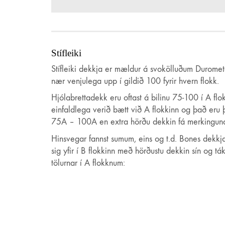
Regular.is
Stífleiki
Regular ehf.
Stífleiki dekkja er mældur á svokölluðum Durometer
kt. 451120-0500
nær venjulega upp í gildið 100 fyrir hvern flokk.
Vsk.nr. 143306
Hjólabrettadekk eru oftast á bilinu 75-100 í A fl
Hveralind 5
einfaldlega verið bætt við A flokkinn og það eru
201 Kópavogur
75A – 100A en extra hörðu dekkin fá merkinguna
regular@regular.is
Hinsvegar fannst sumum, eins og t.d. Bones dekkj
844-4403
sig yfir í B flokkinn með hörðustu dekkin sín 
tölurnar í A flokknum:
Skilmálar
Afhending á vörum