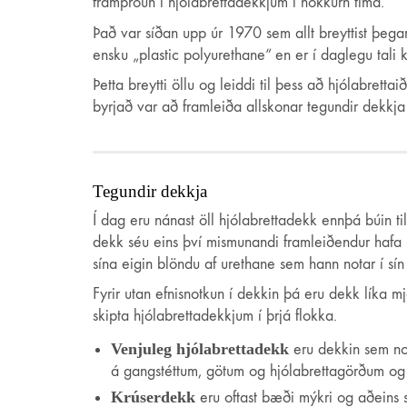
framþróun í hjólabrettadekkjum í nokkurn tíma.
Það var síðan upp úr 1970 sem allt breyttist þegar 
ensku „plastic polyurethane“ en er í daglegu tali 
Þetta breytti öllu og leiddi til þess að hjólabret
byrjað var að framleiða allskonar tegundir dekkja 
Tegundir dekkja
Í dag eru nánast öll hjólabrettadekk ennþá búin t
dekk séu eins því mismunandi framleiðendur hafa
sína eigin blöndu af urethane sem hann notar í sí
Fyrir utan efnisnotkun í dekkin þá eru dekk líka m
skipta hjólabrettadekkjum í þrjá flokka.
Venjuleg hjólabrettadekk
eru dekkin sem not
á gangstéttum, götum og hjólabrettagörðum og ve
Krúserdekk
eru oftast bæði mýkri og aðeins s