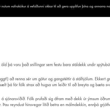
notum vafrakökur á vefsíðunni okkar til að gera upplifun þína og annarra n
u öld þá voru það snillingar sem festu bara stáldekk undir spýtub
gt!) að renna sér um götur og gangstéttir á stálhjólum. Ekkert grip
sælt þá fór fólk strax að hugsa um leiðir til að breyta og bæta 
 á sjónarsviðið. Fólk prufaði sig áfram með dekk úr ýmsum öðrum 
r. Þau reyndust hinsvegar lítið betra en málmdekkin, ennþá grjóthörð