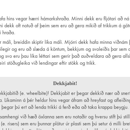
fa hins vegar hærri hámarkshraða. Minni dekk eru fljótari að n
i dekk oft notuð af þeim sem eru að gera mikið af trikkum á göt
i hraða.
máli, breiddin skiptir líka máli. Mjórri dekk hafa minna viðnám þ
ilegir og eru að slæda á köntum, bekkjum og svoleiðis þar sem 
 svo eru þau líka léttari sem gerir það auðveldara að gera allsk
i stöðugleika við lendingar eftir stökk og trikk.
Dekkjabit!
s dekkjabitið (e. wheelbite)! Dekkjabit er þegar dekkið nær að sn
a. Líkaminn á þér heldur hins vegar áfram að hreyfast og afleiðingin
þegar þú ert að lenda trikki á ferð eða að taka krappa beygju.
amhengi við hæð öxlanna sem eru notaðir og hversu stíft þú still
 risers) sem eru þunnar plötur úr plasti sem þú setur á milli bre