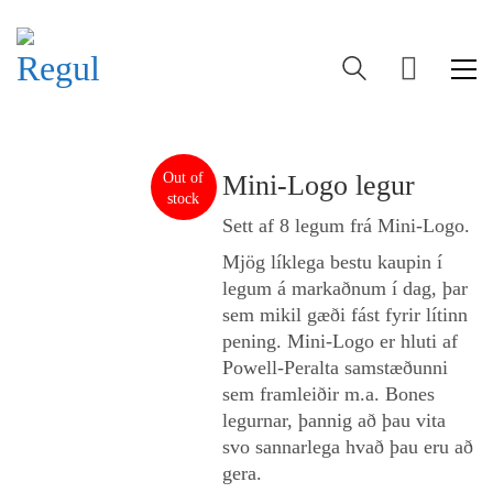
Out of
Mini-Logo legur
stock
Sett af 8 legum frá Mini-Logo.
Mjög líklega bestu kaupin í
legum á markaðnum í dag, þar
sem mikil gæði fást fyrir lítinn
pening. Mini-Logo er hluti af
Powell-Peralta samstæðunni
sem framleiðir m.a. Bones
legurnar, þannig að þau vita
svo sannarlega hvað þau eru að
gera.