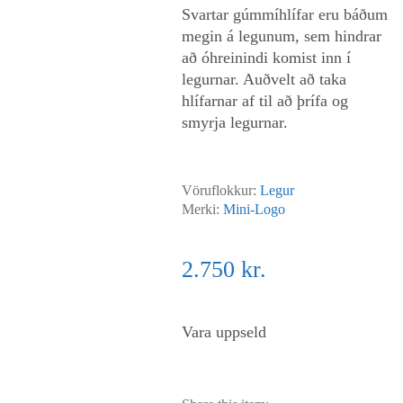
Svartar gúmmíhlífar eru báðum
megin á legunum, sem hindrar
að óhreinindi komist inn í
legurnar. Auðvelt að taka
hlífarnar af til að þrífa og
smyrja legurnar.
Vöruflokkur:
Legur
Merki:
Mini-Logo
2.750
kr.
Vara uppseld
Regular.is