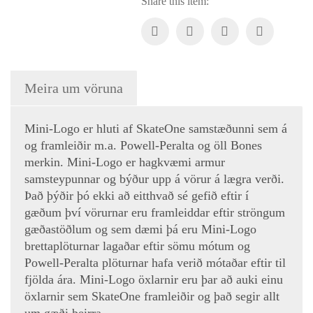
Share this item:
Regular ehf.
kt. 451120-0500
Vsk.nr. 143306
Hveralind 5
201 Kópavogur
Meira um vöruna
regular@regular.is
844-4403
Mini-Logo er hluti af SkateOne samstæðunni sem á
og framleiðir m.a. Powell-Peralta og öll Bones
Skilmálar
merkin. Mini-Logo er hagkvæmi armur
samsteypunnar og býður upp á vörur á lægra verði.
Afhending á vörum
Það þýðir þó ekki að eitthvað sé gefið eftir í
gæðum því vörurnar eru framleiddar eftir ströngum
Um okkur
gæðastöðlum og sem dæmi þá eru Mini-Logo
brettaplöturnar lagaðar eftir sömu mótum og
Regular er sprottið af einskærum áhuga og ástríðu fyrir
Powell-Peralta plöturnar hafa verið mótaðar eftir til
hjólabrettum!
fjölda ára. Mini-Logo öxlarnir eru þar að auki einu
Markmiðið er að stuðla að framþróun hjólabretta-
öxlarnir sem SkateOne framleiðir og það segir allt
greinarinnar á Íslandi, meðal annars með því að fræða nýja