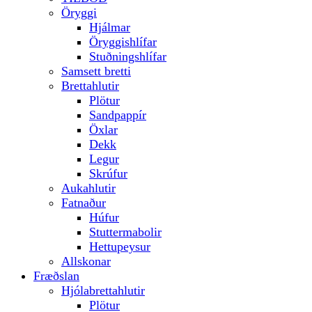
Öryggi
Hjálmar
Öryggishlífar
Stuðningshlífar
Samsett bretti
Brettahlutir
Plötur
Sandpappír
Öxlar
Dekk
Legur
Skrúfur
Aukahlutir
Fatnaður
Húfur
Stuttermabolir
Hettupeysur
Allskonar
Fræðslan
Hjólabrettahlutir
Plötur