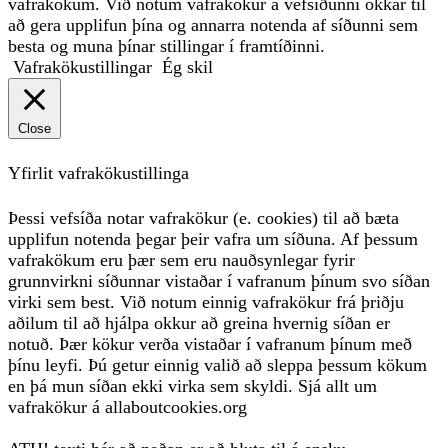
vafrakökum. Við notum vafrakökur á vefsíðunni okkar til
að gera upplifun þína og annarra notenda af síðunni sem
besta og muna þínar stillingar í framtíðinni.
Vafrakökustillingar
Ég skil
Close
Yfirlit vafrakökustillinga
Þessi vefsíða notar vafrakökur (e. cookies) til að bæta
upplifun notenda þegar þeir vafra um síðuna. Af þessum
vafrakökum eru þær sem eru nauðsynlegar fyrir
grunnvirkni síðunnar vistaðar í vafranum þínum svo síðan
virki sem best. Við notum einnig vafrakökur frá þriðju
aðilum til að hjálpa okkur að greina hvernig síðan er
notuð. Þær kökur verða vistaðar í vafranum þínum með
þínu leyfi. Þú getur einnig valið að sleppa þessum kökum
en þá mun síðan ekki virka sem skyldi. Sjá allt um
vafrakökur á allaboutcookies.org