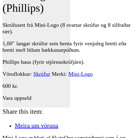
(Phillips)
Skrúfusett frá Mini-Logo (8 svartar skrúfur og 8 silfraðar
rær).
1,00″ langar skrúfur sem henta fyrir venjuleg bretti eða
bretti með litlum hækkunarpúðum.
Phillips haus (fyrir stjörnuskrúfjárn).
Vöruflokkur:
Skrúfur
Merki:
Mini-Logo
600
kr.
Vara uppseld
Share this item:
Meira um vöruna
Mini-Logo er hluti af SkateOne samstæðunni sem á og