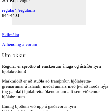
201 Kópavogur
regular@regular.is
844-4403
Skilmálar
Afhending á vörum
Um okkur
Regular er sprottið af einskærum áhuga og ástríðu fyrir
hjólabrettum!
Markmiðið er að stuðla að framþróun hjólabretta-
greinarinnar á Íslandi, meðal annars með því að fræða nýja
(og gamla!) hjólabrettaiðkendur um allt sem viðkemur
hjólabrettum.
Einnig bjóðum við upp á gæðavörur fyrir