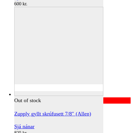
600
kr.
Out of stock
Zupply gyllt skrúfusett 7/8″ (Allen)
Sjá nánar
825
kr.