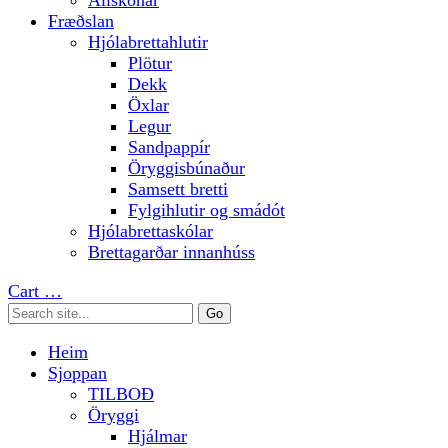
Allskonar
Fræðslan
Hjólabrettahlutir
Plötur
Dekk
Öxlar
Legur
Sandpappír
Öryggisbúnaður
Samsett bretti
Fylgihlutir og smádót
Hjólabrettaskólar
Brettagarðar innanhúss
Cart
…
Heim
Sjoppan
TILBOÐ
Öryggi
Hjálmar