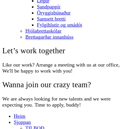
Legur
Sandpappír
Öryggisbúnaður
Samsett bretti
Fylgihlutir og smádót
Hjólabrettaskólar
Brettagarðar innanhúss
Let’s work together
Like our work? Arrange a meeting with us at our office,
We'll be happy to work with you!
Wanna join our crazy team?
We are always looking for new talents and we were
expecting you. Time to apply, buddy!
Heim
Sjoppan
TILBOÐ