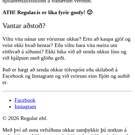
hjólabrettalífsstílinn á frábærum verðum.
ATH! Regular.is er líka fyrir goofy! 🙂
Vantar aðstoð?
Viltu vita nánar um vörurnar okkar? Ertu að kaupa gjöf og
veist ekki hvað hentar? Eða viltu bara vita meira um
eitthvað á síðunni? Ekki hika við að senda okkur línu og
við hjálpum með glöðu geði.
Það er hægt að senda okkur tölvupóst eða skilaboð á
Facebook og Instagram og við svörum eins fljótt og auðið
er.
Facebook
Instagram
© 2026 Regular ehf.
Með því að nota vefsíðuna okkar samþykkir þú notkun á