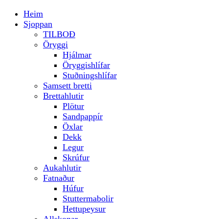
Heim
Sjoppan
TILBOÐ
Öryggi
Hjálmar
Öryggishlífar
Stuðningshlífar
Samsett bretti
Brettahlutir
Plötur
Sandpappír
Öxlar
Dekk
Legur
Skrúfur
Aukahlutir
Fatnaður
Húfur
Stuttermabolir
Hettupeysur