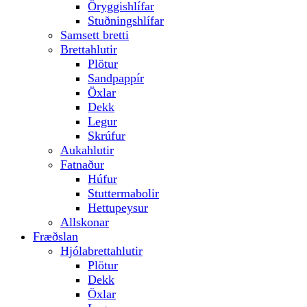
Öryggishlífar
Stuðningshlífar
Samsett bretti
Brettahlutir
Plötur
Sandpappír
Öxlar
Dekk
Legur
Skrúfur
Aukahlutir
Fatnaður
Húfur
Stuttermabolir
Hettupeysur
Allskonar
Fræðslan
Hjólabrettahlutir
Plötur
Dekk
Öxlar