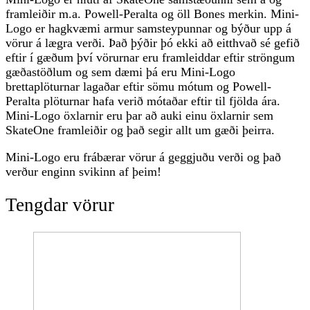
framleiðir m.a. Powell-Peralta og öll Bones merkin. Mini-
Logo er hagkvæmi armur samsteypunnar og býður upp á
vörur á lægra verði. Það þýðir þó ekki að eitthvað sé gefið
eftir í gæðum því vörurnar eru framleiddar eftir ströngum
gæðastöðlum og sem dæmi þá eru Mini-Logo
brettaplöturnar lagaðar eftir sömu mótum og Powell-
Peralta plöturnar hafa verið mótaðar eftir til fjölda ára.
Mini-Logo öxlarnir eru þar að auki einu öxlarnir sem
SkateOne framleiðir og það segir allt um gæði þeirra.
Mini-Logo eru frábærar vörur á geggjuðu verði og það
verður enginn svikinn af þeim!
Tengdar vörur