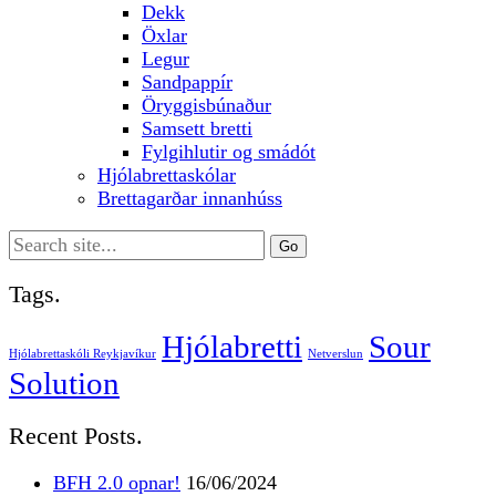
Dekk
Öxlar
Legur
Sandpappír
Öryggisbúnaður
Samsett bretti
Fylgihlutir og smádót
Hjólabrettaskólar
Brettagarðar innanhúss
Search
for:
Tags.
Hjólabretti
Sour
Hjólabrettaskóli Reykjavíkur
Netverslun
Solution
Recent Posts.
BFH 2.0 opnar!
16/06/2024