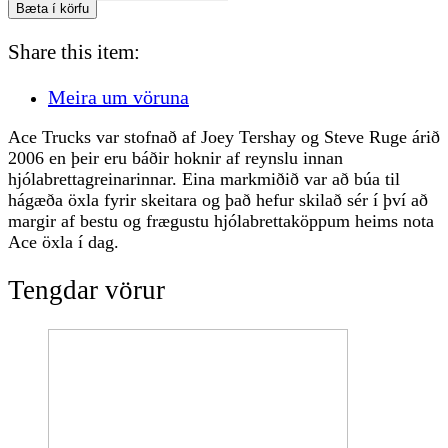
skrúfusett
Bæta í körfu
1,25"
(Allen)
Share this item:
fjöldi
Meira um vöruna
Ace Trucks var stofnað af Joey Tershay og Steve Ruge árið
2006 en þeir eru báðir hoknir af reynslu innan
hjólabrettagreinarinnar. Eina markmiðið var að búa til
hágæða öxla fyrir skeitara og það hefur skilað sér í því að
margir af bestu og frægustu hjólabrettaköppum heims nota
Ace öxla í dag.
Tengdar vörur