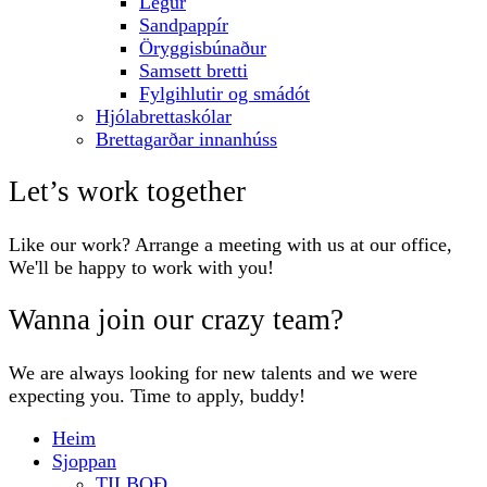
Legur
Sandpappír
Öryggisbúnaður
Samsett bretti
Fylgihlutir og smádót
Hjólabrettaskólar
Brettagarðar innanhúss
Let’s work together
Like our work? Arrange a meeting with us at our office,
We'll be happy to work with you!
Wanna join our crazy team?
We are always looking for new talents and we were
expecting you. Time to apply, buddy!
Heim
Sjoppan
TILBOÐ