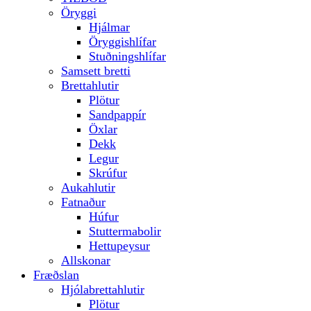
Öryggi
Hjálmar
Öryggishlífar
Stuðningshlífar
Samsett bretti
Brettahlutir
Plötur
Sandpappír
Öxlar
Dekk
Legur
Skrúfur
Aukahlutir
Fatnaður
Húfur
Stuttermabolir
Hettupeysur
Allskonar
Fræðslan
Hjólabrettahlutir
Plötur