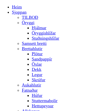
Heim
Sjoppan
TILBOÐ
Öryggi
Hjálmar
Öryggishlífar
Stuðningshlífar
Samsett bretti
Brettahlutir
Plötur
Sandpappír
Öxlar
Dekk
Legur
Skrúfur
Aukahlutir
Fatnaður
Húfur
Stuttermabolir
Hettupeysur