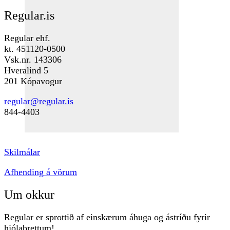
price
price
Regular.is
was:
is:
990 kr..
500 kr..
Regular ehf.
kt. 451120-0500
Vsk.nr. 143306
Hveralind 5
201 Kópavogur
regular@regular.is
844-4403
Skilmálar
Afhending á vörum
Um okkur
Regular er sprottið af einskærum áhuga og ástríðu fyrir
hjólabrettum!