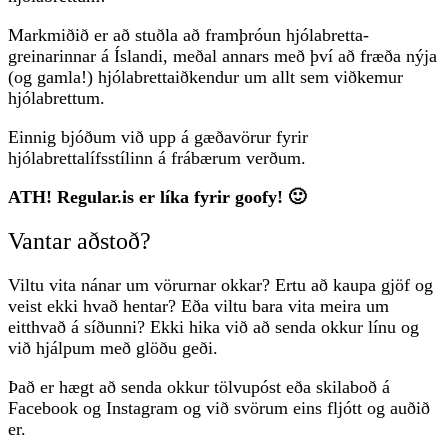
Markmiðið er að stuðla að framþróun hjólabretta-
greinarinnar á Íslandi, meðal annars með því að fræða nýja
(og gamla!) hjólabrettaiðkendur um allt sem viðkemur
hjólabrettum.
Einnig bjóðum við upp á gæðavörur fyrir
hjólabrettalífsstílinn á frábærum verðum.
ATH! Regular.is er líka fyrir goofy! 🙂
Vantar aðstoð?
Viltu vita nánar um vörurnar okkar? Ertu að kaupa gjöf og
veist ekki hvað hentar? Eða viltu bara vita meira um
eitthvað á síðunni? Ekki hika við að senda okkur línu og
við hjálpum með glöðu geði.
Það er hægt að senda okkur tölvupóst eða skilaboð á
Facebook og Instagram og við svörum eins fljótt og auðið
er.