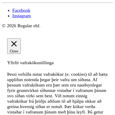
Facebook
Instagram
© 2026 Regular ehf.
Close
Yfirlit vafrakökustillinga
Þessi vefsíða notar vafrakökur (e. cookies) til að bæta
upplifun notenda þegar þeir vafra um síðuna. Af
þessum vafrakökum eru þær sem eru nauðsynlegar
fyrir grunnvirkni síðunnar vistaðar í vafranum þínum
svo síðan virki sem best. Við notum einnig
vafrakökur frá þriðju aðilum til að hjálpa okkur að
greina hvernig síðan er notuð. Þær kökur verða
vistaðar í vafranum þínum með þínu leyfi. Þú getur