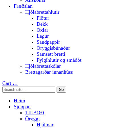
Allskonar
Fræðslan
Hjólabrettahlutir
Plötur
Dekk
Öxlar
Legur
Sandpappír
Öryggisbúnaður
Samsett bretti
Fylgihlutir og smádót
Hjólabrettaskólar
Brettagarðar innanhúss
Cart
…
Heim
Sjoppan
TILBOÐ
Öryggi
Hjálmar