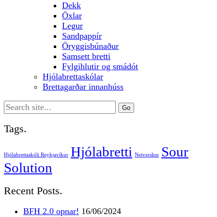
Dekk
Öxlar
Legur
Sandpappír
Öryggisbúnaður
Samsett bretti
Fylgihlutir og smádót
Hjólabrettaskólar
Brettagarðar innanhúss
Search
for:
Tags.
Hjólabretti
Sour
Hjólabrettaskóli Reykjavíkur
Netverslun
Solution
Recent Posts.
BFH 2.0 opnar!
16/06/2024