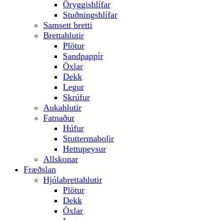
Öryggishlífar
Stuðningshlífar
Samsett bretti
Brettahlutir
Plötur
Sandpappír
Öxlar
Dekk
Legur
Skrúfur
Aukahlutir
Fatnaður
Húfur
Stuttermabolir
Hettupeysur
Allskonar
Fræðslan
Hjólabrettahlutir
Plötur
Dekk
Öxlar