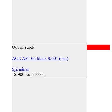
Out of stock
ACE AF1 66 black 9.00″ (sett)
Sjá nánar
Original
Current
12.900
kr.
6.000
kr.
price
price
was:
is:
12.900 kr..
6.000 kr..