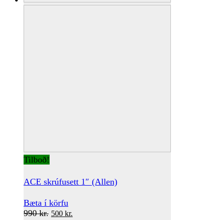
Tilboð!
ACE skrúfusett 1″ (Allen)
Bæta í körfu
Original
Current
990
kr.
500
kr.