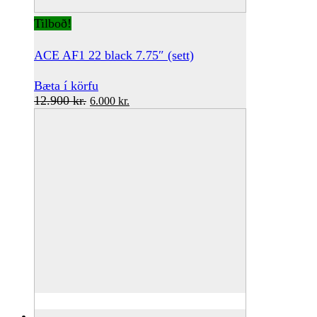
Tilboð!
ACE AF1 22 black 7.75″ (sett)
Bæta í körfu
Original
Current
12.900
kr.
6.000
kr.
price
price
was:
is:
12.900 kr..
6.000 kr..