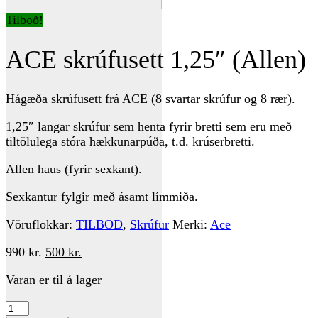
Tilboð!
ACE skrúfusett 1,25″ (Allen)
Hágæða skrúfusett frá ACE (8 svartar skrúfur og 8 rær).
1,25″ langar skrúfur sem henta fyrir bretti sem eru með
tiltölulega stóra hækkunarpúða, t.d. krúserbretti.
Allen haus (fyrir sexkant).
Sexkantur fylgir með ásamt límmiða.
Vöruflokkar:
TILBOÐ
,
Skrúfur
Merki:
Ace
Original
Current
990
kr.
500
kr.
price
price
Varan er til á lager
was:
is:
990 kr..
500 kr..
ACE