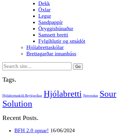
Dekk
Öxlar
Legur
Sandpappír
Öryggisbúnaður
Samsett bretti
Fylgihlutir og smádót
Hjólabrettaskólar
Brettagarðar innanhúss
Search
for:
Tags.
Hjólabretti
Sour
Hjólabrettaskóli Reykjavíkur
Netverslun
Solution
Recent Posts.
BFH 2.0 opnar!
16/06/2024