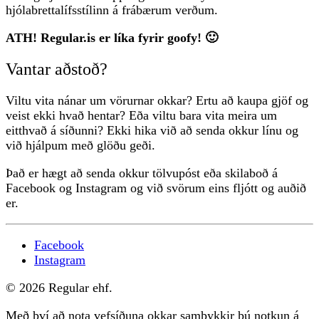
hjólabrettalífsstílinn á frábærum verðum.
ATH! Regular.is er líka fyrir goofy! 🙂
Vantar aðstoð?
Viltu vita nánar um vörurnar okkar? Ertu að kaupa gjöf og
veist ekki hvað hentar? Eða viltu bara vita meira um
eitthvað á síðunni? Ekki hika við að senda okkur línu og
við hjálpum með glöðu geði.
Það er hægt að senda okkur tölvupóst eða skilaboð á
Facebook og Instagram og við svörum eins fljótt og auðið
er.
Facebook
Instagram
© 2026 Regular ehf.
Með því að nota vefsíðuna okkar samþykkir þú notkun á