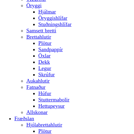
Öryggi
Hjálmar
Öryggishlífar
Stuðningshlífar
Samsett bretti
Brettahlutir
Plötur
Sandpappír
Öxlar
Dekk
Legur
Skrúfur
Aukahlutir
Fatnaður
Húfur
Stuttermabolir
Hettupeysur
Allskonar
Fræðslan
Hjólabrettahlutir
Plötur