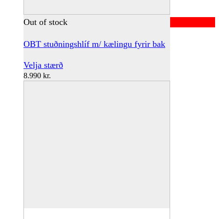
Out of stock
OBT stuðningshlíf m/ kælingu fyrir bak
This
Velja stærð
product
8.990
kr.
has
multiple
variants.
The
options
may
be
chosen
on
the
product
page