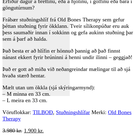
Erfiður dagur á brettinu, eða á hjólinu, í golfinu eða bara í
göngutúrnum?
Frábær stuðningshlíf frá Old Bones Therapy sem gefur
þéttan stuðning fyrir ökklann. Tveir sílikonpúðar eru auk
þess saumaðir innan í sokkinn og gefa aukinn stuðning þar
sem á þarf að halda.
Það besta er að hlífin er hönnuð þannig að það finnst
nánast ekkert fyrir brúninni á henni undir ilinni – geggjað!
Það er gott að miða við neðangreindar mælingar til að sjá
hvaða stærð hentar.
Mælt utan um ökkla (sjá skýringarmynd):
– M minna en 33 cm.
– L meira en 33 cm.
Vöruflokkar:
TILBOÐ
,
Stuðningshlífar
Merki:
Old Bones
Therapy
Original
Current
3.980
kr.
1.900
kr.
price
price