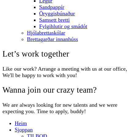
Legur
Sandpappír
Öryggisbúnaður
Samsett bretti
Fylgihlutir og smádót
Hjólabrettaskólar
Brettagarðar innanhúss
Let’s work together
Like our work? Arrange a meeting with us at our office,
We'll be happy to work with you!
Wanna join our crazy team?
We are always looking for new talents and we were
expecting you. Time to apply, buddy!
Heim
Sjoppan
TILBOÐ