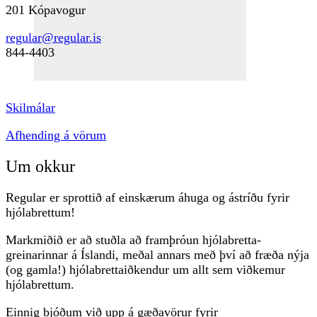
chosen
201 Kópavogur
on
the
regular@regular.is
product
844-4403
page
Skilmálar
Afhending á vörum
Um okkur
Regular er sprottið af einskærum áhuga og ástríðu fyrir
hjólabrettum!
Markmiðið er að stuðla að framþróun hjólabretta-
greinarinnar á Íslandi, meðal annars með því að fræða nýja
(og gamla!) hjólabrettaiðkendur um allt sem viðkemur
hjólabrettum.
Einnig bjóðum við upp á gæðavörur fyrir