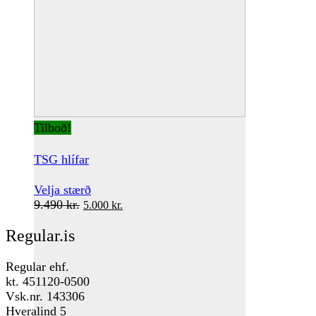
Tilboð!
TSG hlífar
This
Velja stærð
Original
product
Current
9.490
kr.
5.000
kr.
price
has
price
Regular.is
was:
multiple
is:
9.490 kr..
variants.
5.000 kr..
The
Regular ehf.
options
kt. 451120-0500
may
Vsk.nr. 143306
be
Hveralind 5