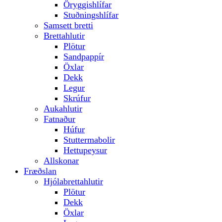
Öryggishlífar
Stuðningshlífar
Samsett bretti
Brettahlutir
Plötur
Sandpappír
Öxlar
Dekk
Legur
Skrúfur
Aukahlutir
Fatnaður
Húfur
Stuttermabolir
Hettupeysur
Allskonar
Fræðslan
Hjólabrettahlutir
Plötur
Dekk
Öxlar