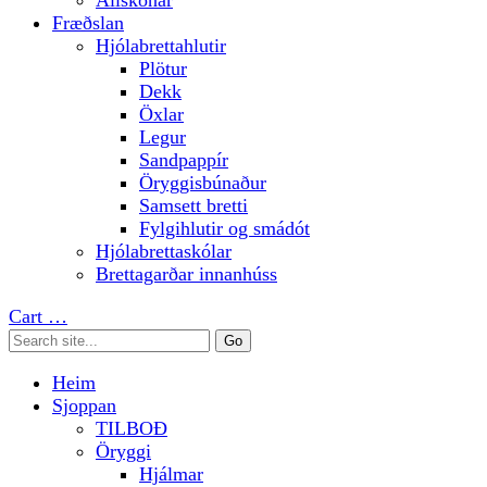
Allskonar
Fræðslan
Hjólabrettahlutir
Plötur
Dekk
Öxlar
Legur
Sandpappír
Öryggisbúnaður
Samsett bretti
Fylgihlutir og smádót
Hjólabrettaskólar
Brettagarðar innanhúss
Cart
…
Heim
Sjoppan
TILBOÐ
Öryggi
Hjálmar