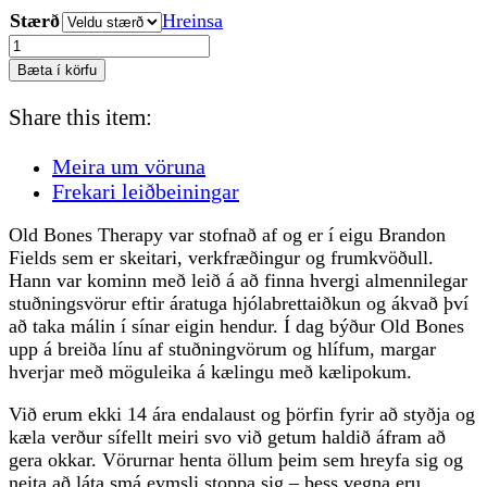
Stærð
Hreinsa
was:
is:
OBT
3.980 kr..
1.900 kr..
stuðningshlíf
Bæta í körfu
ökkla
fjöldi
Share this item:
Meira um vöruna
Frekari leiðbeiningar
Old Bones Therapy var stofnað af og er í eigu Brandon
Fields sem er skeitari, verkfræðingur og frumkvöðull.
Hann var kominn með leið á að finna hvergi almennilegar
stuðningsvörur eftir áratuga hjólabrettaiðkun og ákvað því
að taka málin í sínar eigin hendur. Í dag býður Old Bones
upp á breiða línu af stuðningvörum og hlífum, margar
hverjar með möguleika á kælingu með kælipokum.
Við erum ekki 14 ára endalaust og þörfin fyrir að styðja og
kæla verður sífellt meiri svo við getum haldið áfram að
gera okkar. Vörurnar henta öllum þeim sem hreyfa sig og
neita að láta smá eymsli stoppa sig – þess vegna eru