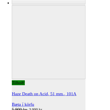
Tilboð!
Haze Death on Acid, 51 mm., 101A
Bæta í körfu
Original
Current
5.900
kr.
3.000
kr.