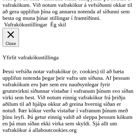
vafrakökum. Við notum vafrakökur á vefsíðunni okkar til
að gera upplifun þína og annarra notenda af síðunni sem
besta og muna þínar stillingar í framtíðinni.
Vafrakökustillingar
Ég skil
Close
Yfirlit vafrakökustillinga
Þessi vefsíða notar vafrakökur (e. cookies) til að bæta
upplifun notenda þegar þeir vafra um síðuna. Af þessum
vafrakökum eru þær sem eru nauðsynlegar fyrir
grunnvirkni síðunnar vistaðar í vafranum þínum svo síðan
virki sem best. Við notum einnig vafrakökur frá þriðju
aðilum til að hjálpa okkur að greina hvernig síðan er
notuð. Þær kökur verða vistaðar í vafranum þínum með
þínu leyfi. Þú getur einnig valið að sleppa þessum kökum
en þá mun síðan ekki virka sem skyldi. Sjá allt um
vafrakökur á allaboutcookies.org