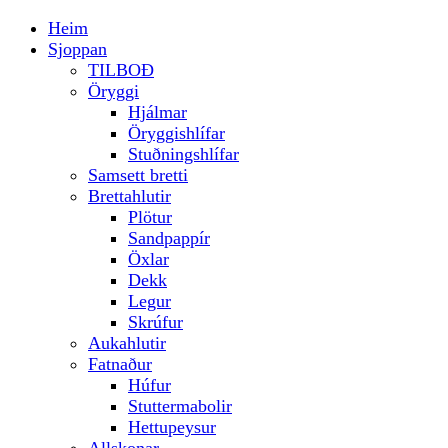
Heim
Sjoppan
TILBOÐ
Öryggi
Hjálmar
Öryggishlífar
Stuðningshlífar
Samsett bretti
Brettahlutir
Plötur
Sandpappír
Öxlar
Dekk
Legur
Skrúfur
Aukahlutir
Fatnaður
Húfur
Stuttermabolir
Hettupeysur