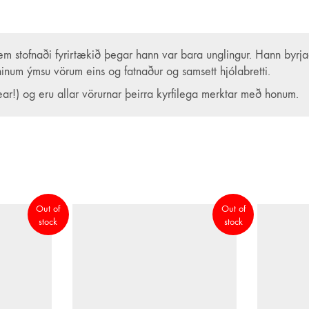
em stofnaði fyrirtækið þegar hann var bara unglingur. Hann byrja
hinum ýmsu vörum eins og fatnaður og samsett hjólabretti.
ear!) og eru allar vörurnar þeirra kyrfilega merktar með honum.
fyrir hjólabrettum!
greinarinnar á Íslandi, meðal annars með því að fræða nýja (og 
talífsstílinn á frábærum verðum.
Out of
Out of
stock
stock
 gjöf og veist ekki hvað hentar? Eða viltu bara vita meira um eit