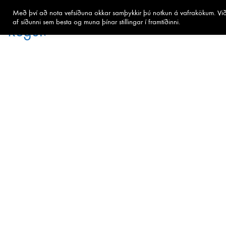
Með því að nota vefsíðuna okkar samþykkir þú notkun á vafrakökum. Við 
af síðunni sem besta og muna þínar stillingar í framtíðinni.