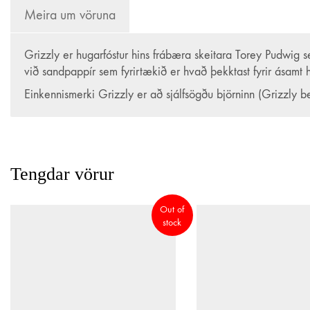
Meira um vöruna
Skilmálar
Grizzly er hugarfóstur hins frábæra skeitara Torey Pudwig s
Afhending á vörum
við sandpappír sem fyrirtækið er hvað þekktast fyrir ásamt 
Einkennismerki Grizzly er að sjálfsögðu björninn (Grizzly b
Um okkur
Regular er sprottið af einskærum áhuga og ástríðu 
Markmiðið er að stuðla að framþróun hjólabretta-
Tengdar vörur
hjólabrettum.
Einnig bjóðum við upp á gæðavörur fyrir hjólabret
Out of
ATH! Regular.is er líka fyrir goofy! 🙂
stock
Vantar aðstoð?
Viltu vita nánar um vörurnar okkar? Ertu að kaupa