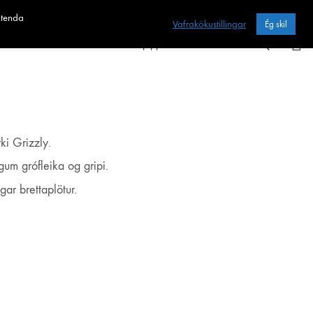
otenda
Vafrakökustillingar
Ég skil
Heim
Sjoppan
Fræðslan
i Grizzly.
gum grófleika og gripi.
gar brettaplötur.