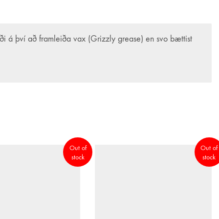
ði á því að framleiða vax (Grizzly grease) en svo bættist
gamla!) hjólabrettaiðkendur um allt sem viðkemur
Out of
Out of
stock
stock
thvað á síðunni? Ekki hika við að senda okkur línu