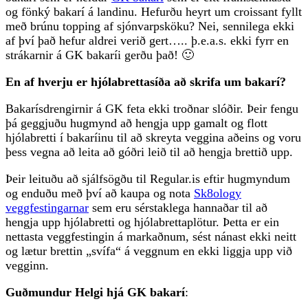
og fönký bakarí á landinu. Hefurðu heyrt um croissant fyllt
með brúnu topping af sjónvarpsköku? Nei, sennilega ekki
af því það hefur aldrei verið gert….. þ.e.a.s. ekki fyrr en
strákarnir á GK bakaríi gerðu það! 🙂
En af hverju er hjólabrettasíða að skrifa um bakarí?
Bakarísdrengirnir á GK feta ekki troðnar slóðir. Þeir fengu
þá geggjuðu hugmynd að hengja upp gamalt og flott
hjólabretti í bakaríinu til að skreyta veggina aðeins og voru
þess vegna að leita að góðri leið til að hengja brettið upp.
Þeir leituðu að sjálfsögðu til Regular.is eftir hugmyndum
og enduðu með því að kaupa og nota
Sk8ology
veggfestingarnar
sem eru sérstaklega hannaðar til að
hengja upp hjólabretti og hjólabrettaplötur. Þetta er ein
nettasta veggfestingin á markaðnum, sést nánast ekki neitt
og lætur brettin „svífa“ á veggnum en ekki liggja upp við
vegginn.
Guðmundur Helgi hjá GK bakarí
: