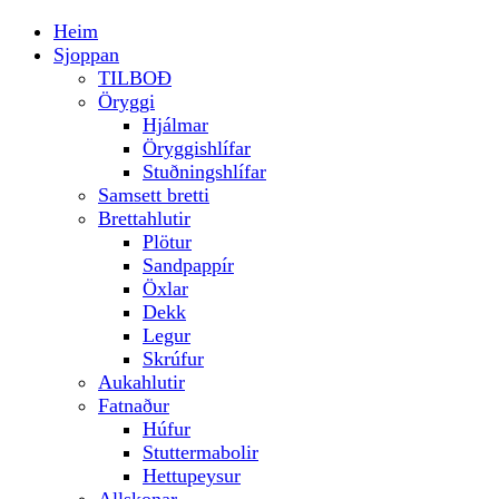
Heim
Sjoppan
TILBOÐ
Öryggi
Hjálmar
Öryggishlífar
Stuðningshlífar
Samsett bretti
Brettahlutir
Plötur
Sandpappír
Öxlar
Dekk
Legur
Skrúfur
Aukahlutir
Fatnaður
Húfur
Stuttermabolir
Hettupeysur