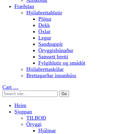
Allskonar
Fræðslan
Hjólabrettahlutir
Plötur
Dekk
Öxlar
Legur
Sandpappír
Öryggisbúnaður
Samsett bretti
Fylgihlutir og smádót
Hjólabrettaskólar
Brettagarðar innanhúss
Cart
…
Heim
Sjoppan
TILBOÐ
Öryggi
Hjálmar