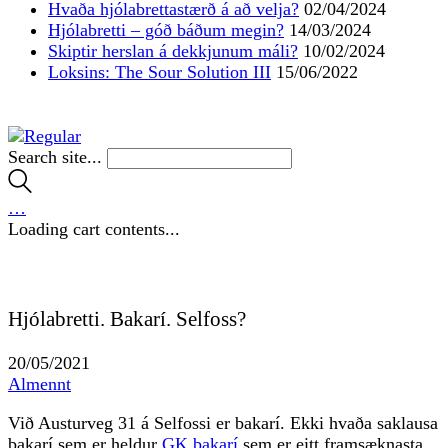
Hvaða hjólabrettastærð á að velja?
02/04/2024
Hjólabretti – góð báðum megin?
14/03/2024
Skiptir herslan á dekkjunum máli?
10/02/2024
Loksins: The Sour Solution III
15/06/2022
Search site...
…
Loading cart contents...
Hjólabretti. Bakarí. Selfoss?
20/05/2021
Almennt
Við Austurveg 31 á Selfossi er bakarí. Ekki hvaða saklausa
bakarí sem er heldur
GK bakarí
sem er eitt framsæknasta