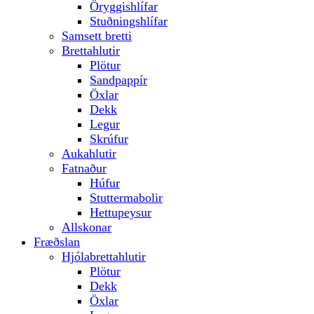
Öryggishlífar
Stuðningshlífar
Samsett bretti
Brettahlutir
Plötur
Sandpappír
Öxlar
Dekk
Legur
Skrúfur
Aukahlutir
Fatnaður
Húfur
Stuttermabolir
Hettupeysur
Allskonar
Fræðslan
Hjólabrettahlutir
Plötur
Dekk
Öxlar