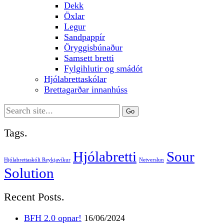
Dekk
Öxlar
Legur
Sandpappír
Öryggisbúnaður
Samsett bretti
Fylgihlutir og smádót
Hjólabrettaskólar
Brettagarðar innanhúss
Search
for:
Tags.
Hjólabretti
Sour
Hjólabrettaskóli Reykjavíkur
Netverslun
Solution
Recent Posts.
BFH 2.0 opnar!
16/06/2024