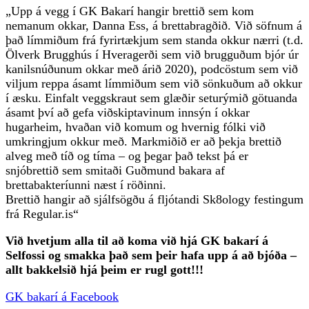
„Upp á vegg í GK Bakarí hangir brettið sem kom
nemanum okkar, Danna Ess, á brettabragðið. Við söfnum á
það límmiðum frá fyrirtækjum sem standa okkur nærri (t.d.
Ölverk Brugghús í Hveragerði sem við brugguðum bjór úr
kanilsnúðunum okkar með árið 2020), podcöstum sem við
viljum reppa ásamt límmiðum sem við sönkuðum að okkur
í æsku. Einfalt veggskraut sem glæðir seturýmið götuanda
ásamt því að gefa viðskiptavinum innsýn í okkar
hugarheim, hvaðan við komum og hvernig fólki við
umkringjum okkur með. Markmiðið er að þekja brettið
alveg með tíð og tíma – og þegar það tekst þá er
snjóbrettið sem smitaði Guðmund bakara af
brettabakteríunni næst í röðinni.
Brettið hangir að sjálfsögðu á fljótandi Sk8ology festingum
frá Regular.is“
Við hvetjum alla til að koma við hjá GK bakarí á
Selfossi og smakka það sem þeir hafa upp á að bjóða –
allt bakkelsið hjá þeim er rugl gott!!!
GK bakarí á Facebook