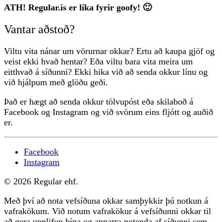
ATH! Regular.is er líka fyrir goofy! 🙂
Vantar aðstoð?
Viltu vita nánar um vörurnar okkar? Ertu að kaupa gjöf og
veist ekki hvað hentar? Eða viltu bara vita meira um
eitthvað á síðunni? Ekki hika við að senda okkur línu og
við hjálpum með glöðu geði.
Það er hægt að senda okkur tölvupóst eða skilaboð á
Facebook og Instagram og við svörum eins fljótt og auðið
er.
Facebook
Instagram
© 2026 Regular ehf.
Með því að nota vefsíðuna okkar samþykkir þú notkun á
vafrakökum. Við notum vafrakökur á vefsíðunni okkar til
að gera upplifun þína og annarra notenda af síðunni sem