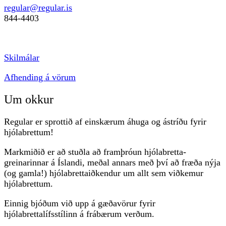
regular@regular.is
844-4403
Skilmálar
Afhending á vörum
Um okkur
Regular er sprottið af einskærum áhuga og ástríðu fyrir
hjólabrettum!
Markmiðið er að stuðla að framþróun hjólabretta-
greinarinnar á Íslandi, meðal annars með því að fræða nýja
(og gamla!) hjólabrettaiðkendur um allt sem viðkemur
hjólabrettum.
Einnig bjóðum við upp á gæðavörur fyrir
hjólabrettalífsstílinn á frábærum verðum.