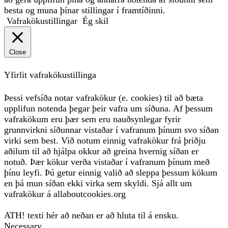
besta og muna þínar stillingar í framtíðinni.
Vafrakökustillingar
Ég skil
Close
Yfirlit vafrakökustillinga
Þessi vefsíða notar vafrakökur (e. cookies) til að bæta
upplifun notenda þegar þeir vafra um síðuna. Af þessum
vafrakökum eru þær sem eru nauðsynlegar fyrir
grunnvirkni síðunnar vistaðar í vafranum þínum svo síðan
virki sem best. Við notum einnig vafrakökur frá þriðju
aðilum til að hjálpa okkur að greina hvernig síðan er
notuð. Þær kökur verða vistaðar í vafranum þínum með
þínu leyfi. Þú getur einnig valið að sleppa þessum kökum
en þá mun síðan ekki virka sem skyldi. Sjá allt um
vafrakökur á allaboutcookies.org
ATH! texti hér að neðan er að hluta til á ensku.
Necessary