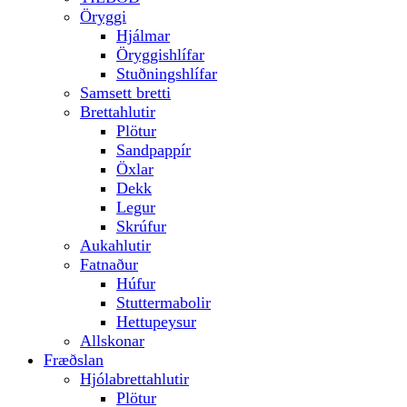
Öryggi
Hjálmar
Öryggishlífar
Stuðningshlífar
Samsett bretti
Brettahlutir
Plötur
Sandpappír
Öxlar
Dekk
Legur
Skrúfur
Aukahlutir
Fatnaður
Húfur
Stuttermabolir
Hettupeysur
Allskonar
Fræðslan
Hjólabrettahlutir
Plötur