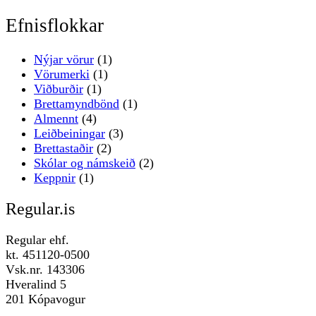
Efnisflokkar
Nýjar vörur
(1)
Vörumerki
(1)
Viðburðir
(1)
Brettamyndbönd
(1)
Almennt
(4)
Leiðbeiningar
(3)
Brettastaðir
(2)
Skólar og námskeið
(2)
Keppnir
(1)
Regular.is
Regular ehf.
kt. 451120-0500
Vsk.nr. 143306
Hveralind 5
201 Kópavogur