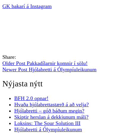
GK bakarí á Instagram
Share:
Older Post
Pakkadílarnir komnir í sölu!
Newer Post
Hjólabretti á Ólympíuleikunum
Nýjasta nýtt
BFH 2.0 opnar!
Hvaða hjólabrettastærð á að velja?
Hjólabretti – góð báðum megin?
Skiptir herslan á dekkjunum máli?
Loksins: The Sour Solution III
Hjólabretti á Ólympíuleikunum