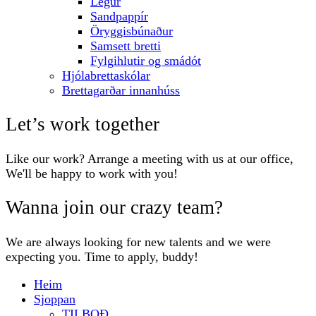
Legur
Sandpappír
Öryggisbúnaður
Samsett bretti
Fylgihlutir og smádót
Hjólabrettaskólar
Brettagarðar innanhúss
Let’s work together
Like our work? Arrange a meeting with us at our office,
We'll be happy to work with you!
Wanna join our crazy team?
We are always looking for new talents and we were
expecting you. Time to apply, buddy!
Heim
Sjoppan
TILBOÐ