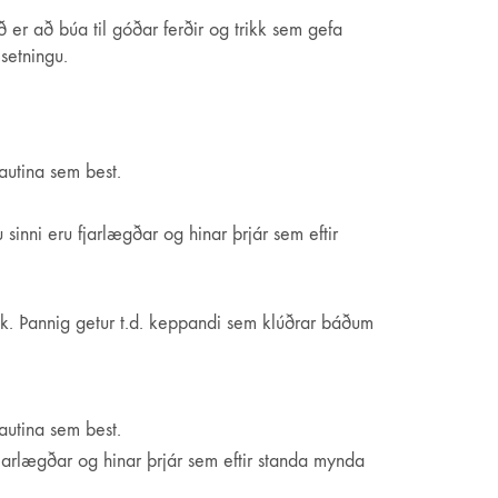
 er að búa til góðar ferðir og trikk sem gefa
msetningu.
autina sem best.
nni eru fjarlægðar og hinar þrjár sem eftir
rikk. Þannig getur t.d. keppandi sem klúðrar báðum
autina sem best.
jarlægðar og hinar þrjár sem eftir standa mynda