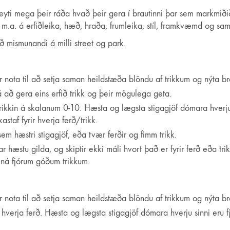
leyti mega þeir ráða hvað þeir gera í brautinni þar sem markmiðið
st m.a. á erfiðleika, hæð, hraða, frumleika, stíl, framkvæmd og sa
ið mismunandi á milli street og park.
nota til að setja saman heildstæða blöndu af trikkum og nýta br
ná að gera eins erfið trikk og þeir mögulega geta.
kkin á skalanum 0-10. Hæsta og lægsta stigagjöf dómara hverju si
af fyrir hverja ferð/trikk.
em hæstri stigagjöf, eða tvær ferðir og fimm trikk.
r hæstu gilda, og skiptir ekki máli hvort það er fyrir ferð eða t
ná fjórum góðum trikkum.
 nota til að setja saman heildstæða blöndu af trikkum og nýta br
hverja ferð. Hæsta og lægsta stigagjöf dómara hverju sinni eru f