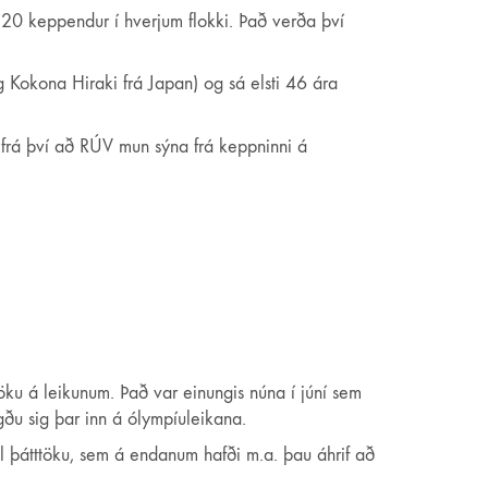
 20 keppendur í hverjum flokki. Það verða því
 Kokona Hiraki frá Japan) og sá elsti 46 ára
 frá því að RÚV mun sýna frá keppninni á
töku á leikunum. Það var einungis núna í júní sem
ggðu sig þar inn á ólympíuleikana.
 til þátttöku, sem á endanum hafði m.a. þau áhrif að