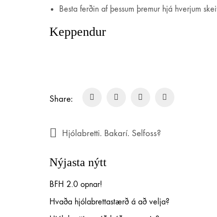
Besta ferðin af þessum þremur hjá hverjum skeit
Keppendur
Regular.is
Regular ehf.
kt. 451120-0500
Share:
Vsk.nr. 143306
Hveralind 5
201 Kópavogur
Hjólabretti. Bakarí. Selfoss?
regular@regular.is
844-4403
Nýjasta nýtt
BFH 2.0 opnar!
Skilmálar
Afhending á vörum
Hvaða hjólabrettastærð á að velja?