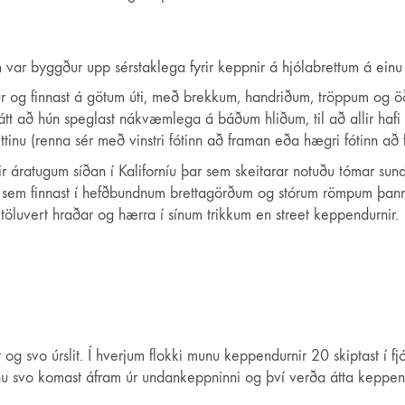
 var byggður upp sérstaklega fyrir keppnir á hjólabrettum á ei
r og finnast á götum úti, með brekkum, handriðum, tröppum og öðr
 hátt að hún speglast nákvæmlega á báðum hliðum, til að allir ha
tinu (renna sér með vinstri fótinn að framan eða hægri fótinn að 
ir áratugum síðan í Kaliforníu þar sem skeitarar notuðu tómar sundl
ur sem finnast í hefðbundnum brettagörðum og stórum römpum þann
öluvert hraðar og hærra í sínum trikkum en street keppendurnir.
og svo úrslit. Í hverjum flokki munu keppendurnir 20 skiptast í 
unu svo komast áfram úr undankeppninni og því verða átta keppendu