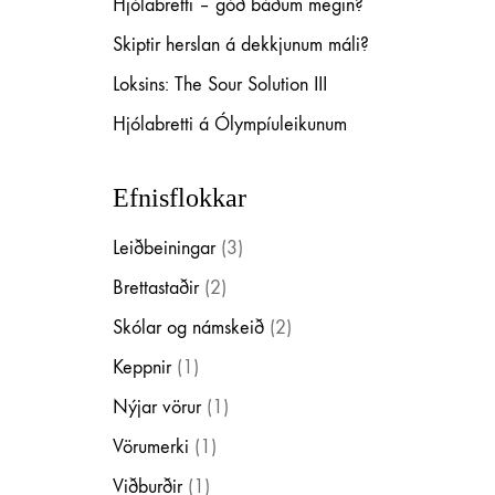
Hjólabretti – góð báðum megin?
Um okkur
Skiptir herslan á dekkjunum máli?
Regular er sprottið af einskærum áhuga og ástríðu 
Loksins: The Sour Solution III
Markmiðið er að stuðla að framþróun hjólabretta-
Hjólabretti á Ólympíuleikunum
hjólabrettum.
Einnig bjóðum við upp á gæðavörur fyrir hjólabret
Efnisflokkar
ATH! Regular.is er líka fyrir goofy! 🙂
Leiðbeiningar
(3)
Brettastaðir
(2)
Vantar aðstoð?
Skólar og námskeið
(2)
Viltu vita nánar um vörurnar okkar? Ertu að kaupa
og við hjálpum með glöðu geði.
Keppnir
(1)
Það er hægt að senda okkur tölvupóst eða skilabo
Nýjar vörur
(1)
Vörumerki
(1)
Viðburðir
(1)