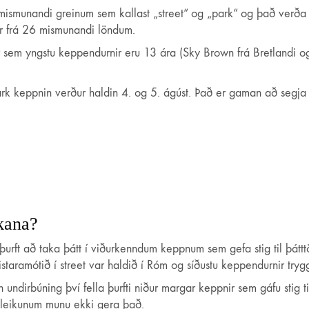
 mismunandi greinum sem kallast „street“ og „park“ og það verða
r frá 26 mismunandi löndum.
r sem yngstu keppendurnir eru 13 ára (Sky Brown frá Bretlandi og
park keppnin verður haldin 4. og 5. ágúst. Það er gaman að segja
kana?
þurft að taka þátt í viðurkenndum keppnum sem gefa stig til þátt
istaramótið í street var haldið í Róm og síðustu keppendurnir try
an undirbúning því fella þurfti niður margar keppnir sem gáfu stig
í leikunum munu ekki gera það.