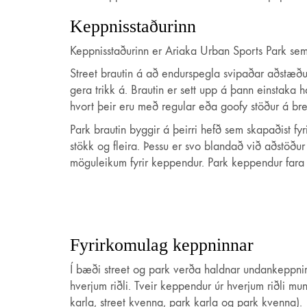
Keppnisstaðurinn
Keppnisstaðurinn er Ariaka Urban Sports Park sem
Street brautin á að endurspegla svipaðar aðstæðu
gera trikk á. Brautin er sett upp á þann einstaka
hvort þeir eru með regular eða goofy stöður á bret
Park brautin byggir á þeirri hefð sem skapaðist fyr
stökk og fleira. Þessu er svo blandað við aðstöð
möguleikum fyrir keppendur. Park keppendur fara t
Fyrirkomulag keppninnar
Í bæði street og park verða haldnar undankeppnir 
hverjum riðli. Tveir keppendur úr hverjum riðli m
karla, street kvenna, park karla og park kvenna).