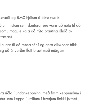
nu svæði og BMX hjólum á öðru svæði.
um hlutum sem skeitarar eru vanir að nota til að
fi sömu möguleika á að nýta brautina óháð því
framan).
augar til að renna sér í og gera allskonar trikk,
ig að úr verður flott braut með mörgum
fjóra riðla í undankeppninni með fimm keppendum í
r sem keppa í úrslitum í hverjum flokki (street