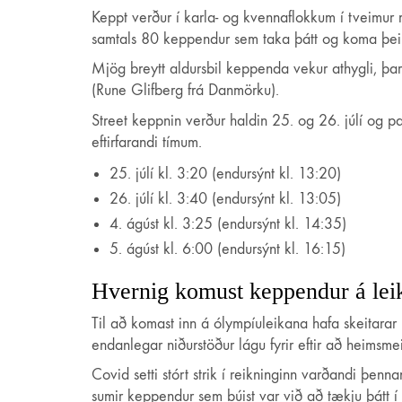
Keppt verður í karla- og kvennaflokkum í tveimur
samtals 80 keppendur sem taka þátt og koma þei
Mjög breytt aldursbil keppenda vekur athygli, þa
(Rune Glifberg frá Danmörku).
Street keppnin verður haldin 25. og 26. júlí og 
eftirfarandi tímum.
25. júlí kl. 3:20 (endursýnt kl. 13:20)
26. júlí kl. 3:40 (endursýnt kl. 13:05)
4. ágúst kl. 3:25 (endursýnt kl. 14:35)
5. ágúst kl. 6:00 (endursýnt kl. 16:15)
Hvernig komust keppendur á lei
Til að komast inn á ólympíuleikana hafa skeitarar 
endanlegar niðurstöður lágu fyrir eftir að heimsme
Covid setti stórt strik í reikninginn varðandi þenn
sumir keppendur sem búist var við að tækju þátt 