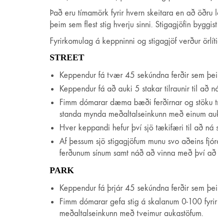
Það eru tímamörk fyrir hvern skeitara en að öðru 
þeim sem flest stig hverju sinni. Stigagjöfin byggi
Fyrirkomulag á keppninni og stigagjöf verður örlít
STREET
Keppendur fá tvær 45 sekúndna ferðir sem þeir 
Keppendur fá að auki 5 stakar tilraunir til að 
Fimm dómarar dæma bæði ferðirnar og stöku tri
standa mynda meðaltalseinkunn með einum aukast
Hver keppandi hefur því sjö tækifæri til að ná s
Af þessum sjö stigagjöfum munu svo aðeins fjóra
ferðunum sínum samt náð að vinna með því að 
PARK
Keppendur fá þrjár 45 sekúndna ferðir sem þeir
Fimm dómarar gefa stig á skalanum 0-100 fyrir 
meðaltalseinkunn með tveimur aukastöfum.