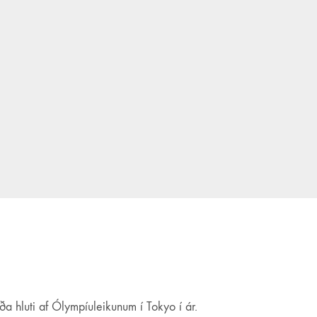
ða hluti af Ólympíuleikunum í Tokyo í ár.