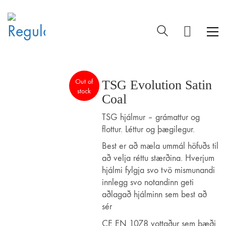
Out of
TSG Evolution Satin
stock
Coal
TSG hjálmur – grámattur og
flottur. Léttur og þægilegur.
Best er að mæla ummál höfuðs til
að velja réttu stærðina. Hverjum
hjálmi fylgja svo tvö mismunandi
innlegg svo notandinn geti
aðlagað hjálminn sem best að
sér
CE EN 1078 vottaður sem bæði