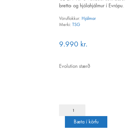
bretta- og hjólahjálmur í Evrópu.
Vöruflokkur:
Hjálmar
Merki:
TSG
9.990
kr.
Evolution stærð
TSG
Evolution
Satin
Bæta í körfu
Coal