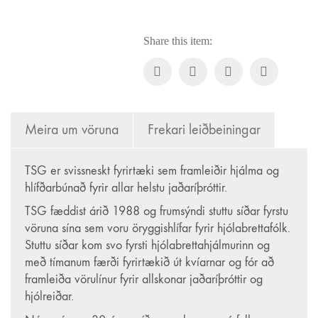
fjöldi
Share this item:
Meira um vöruna
Frekari leiðbeiningar
TSG er svissneskt fyrirtæki sem framleiðir hjálma og
hlífðarbúnað fyrir allar helstu jaðaríþróttir.
Regular.is
TSG fæddist árið 1988 og frumsýndi stuttu síðar fyrstu
Regular ehf.
vöruna sína sem voru öryggishlífar fyrir hjólabrettafólk.
kt. 451120-0500
Stuttu síðar kom svo fyrsti hjólabrettahjálmurinn og
Vsk.nr. 143306
með tímanum færði fyrirtækið út kvíarnar og fór að
Hveralind 5
framleiða vörulínur fyrir allskonar jaðaríþróttir og
201 Kópavogur
hjólreiðar.
regular@regular.is