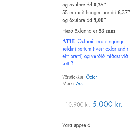
og öxulbreidd
8,35″
55
er með hanger breidd
6,37″
og öxulbreidd
9,00″
Regular.is
Hæð öxlanna er
53 mm.
ATH!
Öxlarnir eru eingöngu
Regular ehf.
seldir í settum (tveir öxlar undir
kt. 451120-0500
eitt bretti) og verðið miðast við
Vsk.nr. 143306
settið.
Hveralind 5
201 Kópavogur
Vöruflokkur:
Öxlar
regular@regular.is
Merki:
Ace
844-4403
Original
5.000
kr.
Curre
10.900
kr.
Skilmálar
price
price
Afhending á vörum
was:
is:
Vara uppseld
10.900 kr..
5.000