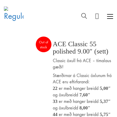
Out of
ACE Classic 55
stock
polished 9.00″ (sett)
Classic öxull frá ACE – tímalaus
gæði!
Stærðirnar á Classic öxlunum frá
ACE eru eftirfarandi:
22
er með hanger breidd
5,00″
og öxulbreidd
7,60″
33
er með hanger breidd
5,37″
og öxulbreidd
8,00″
44
er með hanger breidd
5,75″