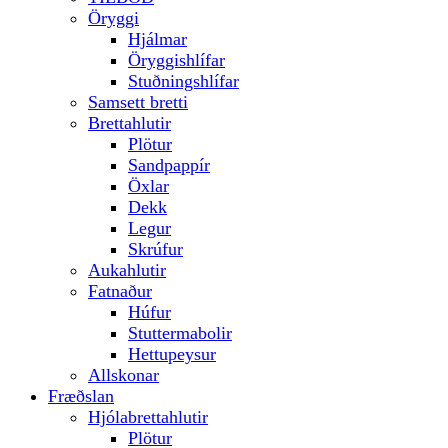
Öryggi
Hjálmar
Öryggishlífar
Stuðningshlífar
Samsett bretti
Brettahlutir
Plötur
Sandpappír
Öxlar
Dekk
Legur
Skrúfur
Aukahlutir
Fatnaður
Húfur
Stuttermabolir
Hettupeysur
Allskonar
Fræðslan
Hjólabrettahlutir
Plötur