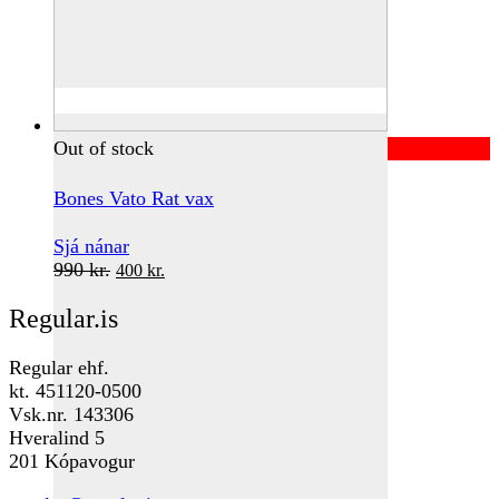
Out of stock
Bones Vato Rat vax
Sjá nánar
Original
Current
990
kr.
400
kr.
price
price
Regular.is
was:
is:
990 kr..
400 kr..
Regular ehf.
kt. 451120-0500
Vsk.nr. 143306
Hveralind 5
201 Kópavogur