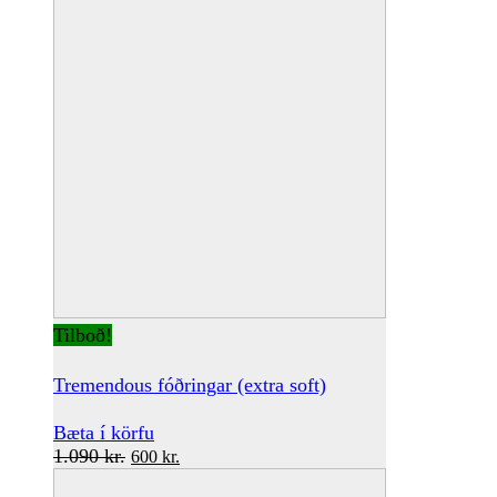
Tilboð!
Tremendous fóðringar (extra soft)
Bæta í körfu
Original
Current
1.090
kr.
600
kr.
price
price