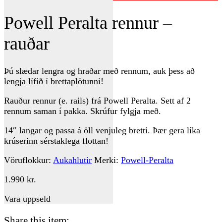
Powell Peralta rennur –
rauðar
Þú slædar lengra og hraðar með rennum, auk þess að
lengja lífið í brettaplötunni!
Rauður rennur (e. rails) frá Powell Peralta. Sett af 2
rennum saman í pakka. Skrúfur fylgja með.
14″ langar og passa á öll venjuleg bretti. Þær gera líka
krúserinn sérstaklega flottan!
Vöruflokkur:
Aukahlutir
Merki:
Powell-Peralta
1.990
kr.
Vara uppseld
Share this item: