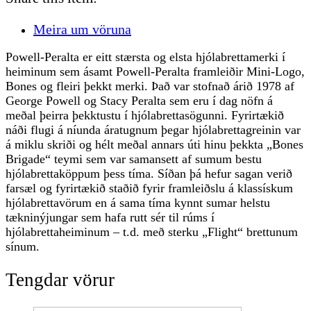
Meira um vöruna
Powell-Peralta er eitt stærsta og elsta hjólabrettamerki í
heiminum sem ásamt Powell-Peralta framleiðir Mini-Logo,
Bones og fleiri þekkt merki. Það var stofnað árið 1978 af
George Powell og Stacy Peralta sem eru í dag nöfn á
meðal þeirra þekktustu í hjólabrettasögunni. Fyrirtækið
náði flugi á níunda áratugnum þegar hjólabrettagreinin var
á miklu skriði og hélt meðal annars úti hinu þekkta „Bones
Brigade“ teymi sem var samansett af sumum bestu
hjólabrettaköppum þess tíma. Síðan þá hefur sagan verið
farsæl og fyrirtækið staðið fyrir framleiðslu á klassískum
hjólabrettavörum en á sama tíma kynnt sumar helstu
tækninýjungar sem hafa rutt sér til rúms í
hjólabrettaheiminum – t.d. með sterku „Flight“ brettunum
sínum.
Tengdar vörur