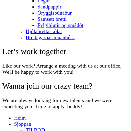
Legur
Sandpappír
Öryggisbúnaður
Samsett bretti
Fylgihlutir og smádót
Hjólabrettaskólar
Brettagarðar innanhúss
Let’s work together
Like our work? Arrange a meeting with us at our office,
We'll be happy to work with you!
Wanna join our crazy team?
We are always looking for new talents and we were
expecting you. Time to apply, buddy!
Heim
Sjoppan
TILBOÐ