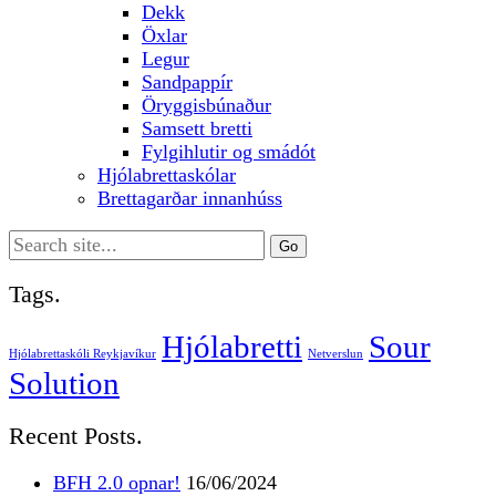
Dekk
Öxlar
Legur
Sandpappír
Öryggisbúnaður
Samsett bretti
Fylgihlutir og smádót
Hjólabrettaskólar
Brettagarðar innanhúss
Search
for:
Tags.
Hjólabretti
Sour
Hjólabrettaskóli Reykjavíkur
Netverslun
Solution
Recent Posts.
BFH 2.0 opnar!
16/06/2024