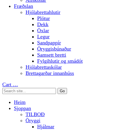
Allskonar
Fræðslan
Hjólabrettahlutir
Plötur
Dekk
Öxlar
Legur
Sandpappír
Öryggisbúnaður
Samsett bretti
Fylgihlutir og smádót
Hjólabrettaskólar
Brettagarðar innanhúss
Cart
…
Heim
Sjoppan
TILBOÐ
Öryggi
Hjálmar