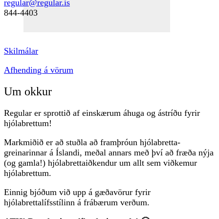
regular@regular.is
844-4403
Skilmálar
Afhending á vörum
Um okkur
Regular er sprottið af einskærum áhuga og ástríðu fyrir
hjólabrettum!
Markmiðið er að stuðla að framþróun hjólabretta-
greinarinnar á Íslandi, meðal annars með því að fræða nýja
(og gamla!) hjólabrettaiðkendur um allt sem viðkemur
hjólabrettum.
Einnig bjóðum við upp á gæðavörur fyrir
hjólabrettalífsstílinn á frábærum verðum.