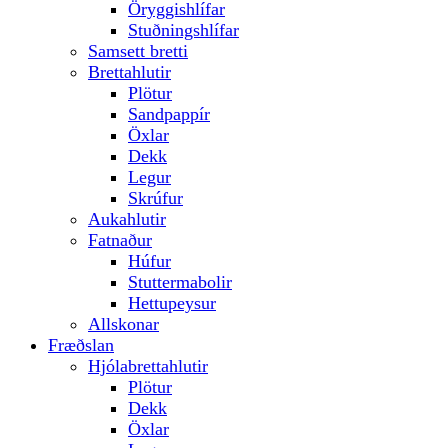
Öryggishlífar
Stuðningshlífar
Samsett bretti
Brettahlutir
Plötur
Sandpappír
Öxlar
Dekk
Legur
Skrúfur
Aukahlutir
Fatnaður
Húfur
Stuttermabolir
Hettupeysur
Allskonar
Fræðslan
Hjólabrettahlutir
Plötur
Dekk
Öxlar