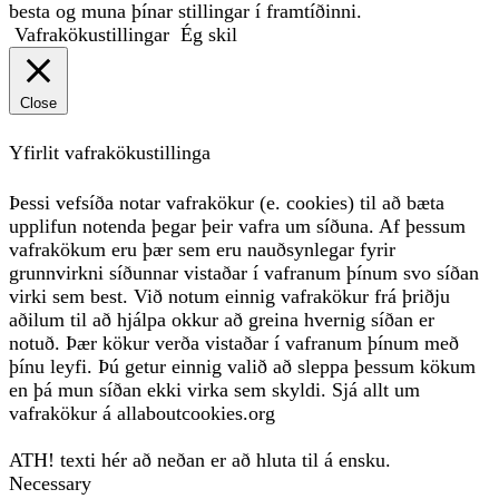
besta og muna þínar stillingar í framtíðinni.
Vafrakökustillingar
Ég skil
Close
Yfirlit vafrakökustillinga
Þessi vefsíða notar vafrakökur (e. cookies) til að bæta
upplifun notenda þegar þeir vafra um síðuna. Af þessum
vafrakökum eru þær sem eru nauðsynlegar fyrir
grunnvirkni síðunnar vistaðar í vafranum þínum svo síðan
virki sem best. Við notum einnig vafrakökur frá þriðju
aðilum til að hjálpa okkur að greina hvernig síðan er
notuð. Þær kökur verða vistaðar í vafranum þínum með
þínu leyfi. Þú getur einnig valið að sleppa þessum kökum
en þá mun síðan ekki virka sem skyldi. Sjá allt um
vafrakökur á allaboutcookies.org
ATH! texti hér að neðan er að hluta til á ensku.
Necessary