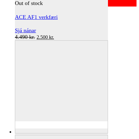
Out of stock
ACE AF1 verkfæri
Sjá nánar
Original
Current
4.490
kr.
2.500
kr.
price
price
was:
is:
4.490 kr..
2.500 kr..