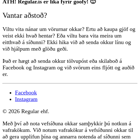
ATH! Regular.is er líka fyrir goofy! 🙂
Vantar aðstoð?
Viltu vita nánar um vörurnar okkar? Ertu að kaupa gjöf og
veist ekki hvað hentar? Eða viltu bara vita meira um
eitthvað á síðunni? Ekki hika við að senda okkur línu og
við hjálpum með glöðu geði.
Það er hægt að senda okkur tölvupóst eða skilaboð á
Facebook og Instagram og við svörum eins fljótt og auðið
er.
Facebook
Instagram
© 2026 Regular ehf.
Með því að nota vefsíðuna okkar samþykkir þú notkun á
vafrakökum. Við notum vafrakökur á vefsíðunni okkar til
að gera upplifun þína og annarra notenda af síðunni sem