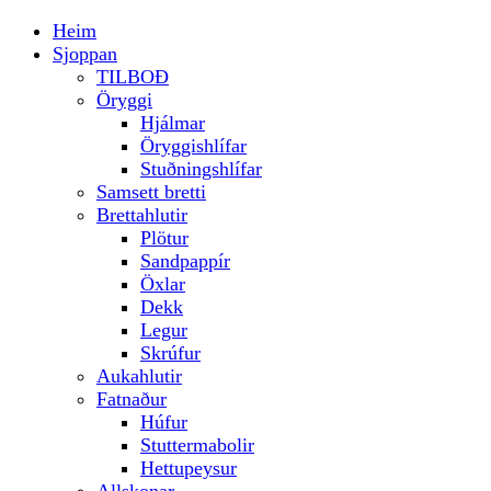
Heim
Sjoppan
TILBOÐ
Öryggi
Hjálmar
Öryggishlífar
Stuðningshlífar
Samsett bretti
Brettahlutir
Plötur
Sandpappír
Öxlar
Dekk
Legur
Skrúfur
Aukahlutir
Fatnaður
Húfur
Stuttermabolir
Hettupeysur